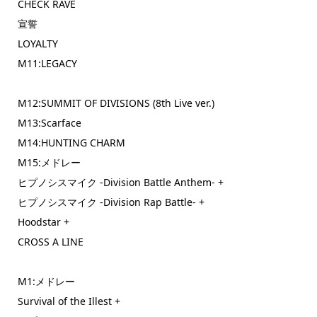
CHECK RAVE
宣誓
LOYALTY
M11:LEGACY
M12:SUMMIT OF DIVISIONS (8th Live ver.)
M13:Scarface
M14:HUNTING CHARM
M15:メドレー
ヒプノシスマイク -Division Battle Anthem- +
ヒプノシスマイク -Division Rap Battle- +
Hoodstar +
CROSS A LINE
M1:メドレー
Survival of the Illest +