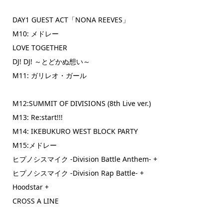
DAY1 GUEST ACT「NONA REEVES」
M10: メドレー
LOVE TOGETHER
DJ! DJ! ～とどかぬ想い～
M11: ガリレオ・ガール
M12:SUMMIT OF DIVISIONS (8th Live ver.)
M13: Re:start!!!
M14: IKEBUKURO WEST BLOCK PARTY
M15:メドレー
ヒプノシスマイク -Division Battle Anthem- +
ヒプノシスマイク -Division Rap Battle- +
Hoodstar +
CROSS A LINE