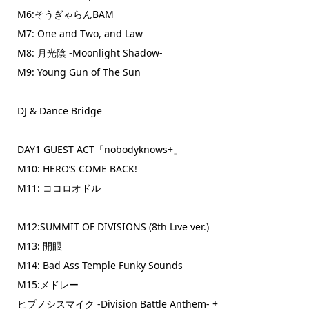
M6:そうぎゃらんBAM
M7: One and Two, and Law
M8: 月光陰 -Moonlight Shadow-
M9: Young Gun of The Sun
DJ & Dance Bridge
DAY1 GUEST ACT「nobodyknows+」
M10: HERO’S COME BACK!
M11: ココロオドル
M12:SUMMIT OF DIVISIONS (8th Live ver.)
M13: 開眼
M14: Bad Ass Temple Funky Sounds
M15:メドレー
ヒプノシスマイク -Division Battle Anthem- +