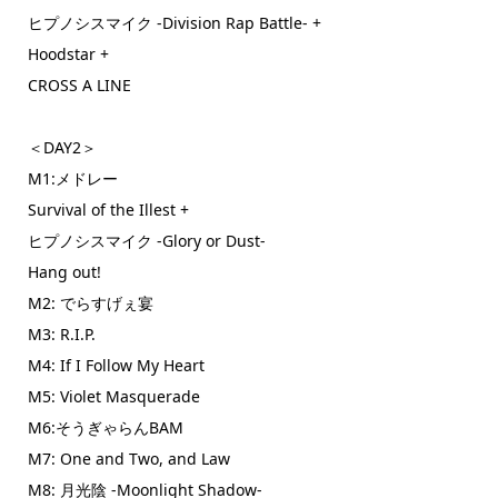
ヒプノシスマイク -Division Rap Battle- +
Hoodstar +
CROSS A LINE
＜DAY2＞
M1:メドレー
Survival of the Illest +
ヒプノシスマイク -Glory or Dust-
Hang out!
M2: でらすげぇ宴
M3: R.I.P.
M4: If I Follow My Heart
M5: Violet Masquerade
M6:そうぎゃらんBAM
M7: One and Two, and Law
M8: 月光陰 -Moonlight Shadow-