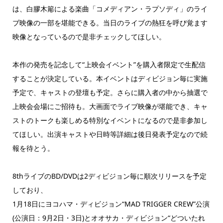
は、白膠木簓による楽曲「コメディアン・ラプソディ」のライ
ブ映像の一部を堪能できる。当日のライブの熱狂を呼び覚ます
映像となっているので是非チェックしてほしい。
本作の発売を記念して“上映会イベント”を購入者限定で生配信
することが決定している。本イベントはディビジョン毎に実施
予定で、キャストの登壇も予定。さらに購入者の中から抽選で
上映会会場にご招待も。大画面でライブ映像が堪能でき、キャ
ストのトークも楽しめる特別なイベントになるので是非参加し
てほしい。出演キャストや日時等詳細は後日発表予定なので続
報を待とう。
8thライブのBD/DVDは2ディビジョン毎に順次リリースを予定
しており、
1月18日にヨコハマ・ディビジョン“MAD TRIGGER CREW”公演
(公演日：9月2日・3日)とオオサカ・ディビジョン“どついたれ