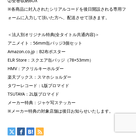
②全巻収納BOX
※各商品に封入されたシリアルコードを後日開設される専用フ
ォームに入力して頂いた方へ、配送させて頂きます。
＜法人別オリジナル特典(全タイトル共通内容)＞
アニメイト：56mm缶バッジ3個セット
Amazon.co.jp：B2布ポスター
ELR Store：スクエア缶バッジ（78×53mm）
HMV：アクリルキーホルダー
楽天ブックス：スマホショルダー
タワーレコード：L版ブロマイド
TSUTAYA：2L版ブロマイド
メーカー特典：ジャケ写ステッカー
※メーカー特典の対象店舗は後日お知らせいたします。