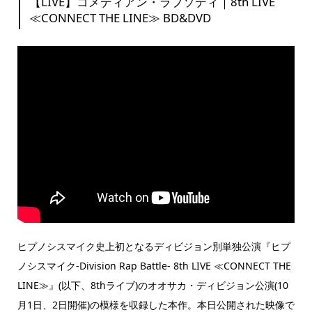
【LIVE】コメディアン・ラプソディ｜8th LIVE
≪CONNECT THE LINE≫ BD&DVD
ヒプノシスマイク史上初となるディビジョン別単独公演『ヒプ
ノシスマイク-Division Rap Battle- 8th LIVE ≪CONNECT THE
LINE≫』(以下、8thライブ)のオオサカ・ディビジョン公演(10
月1日、2日開催)の模様を収録した本作。本日公開された映像で