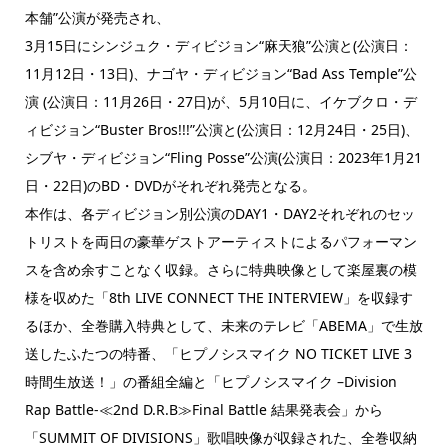
本舗”公演が発売され、
3月15日にシンジュク・ディビジョン“麻天狼”公演と(公演日：
11月12日・13日)、ナゴヤ・ディビジョン“Bad Ass Temple”公
演 (公演日：11月26日・27日)が、5月10日に、イケブクロ・デ
ィビジョン“Buster Bros!!!”公演と(公演日：12月24日・25日)、
シブヤ・ディビジョン“Fling Posse”公演(公演日：2023年1月21
日・22日)のBD・DVDがそれぞれ発売となる。
本作は、各ディビジョン別公演のDAY1・DAY2それぞれのセッ
トリストを両日の豪華ゲストアーティストによるパフォーマン
スを含め余すことなく収録。さらに特典映像として楽屋裏の模
様を収めた「8th LIVE CONNECT THE INTERVIEW」を収録す
るほか、全巻購入特典として、未来のテレビ「ABEMA」で生放
送したふたつの特番、「ヒプノシスマイク NO TICKET LIVE 3
時間生放送！」の番組全編と「ヒプノシスマイク –Division
Rap Battle-≪2nd D.R.B≫Final Battle 結果発表会」から
「SUMMIT OF DIVISIONS」歌唱映像が収録された、全巻収納