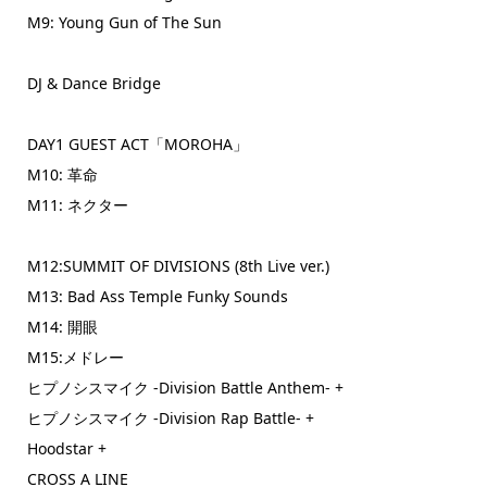
M9: Young Gun of The Sun
DJ & Dance Bridge
DAY1 GUEST ACT「MOROHA」
M10: 革命
M11: ネクター
M12:SUMMIT OF DIVISIONS (8th Live ver.)
M13: Bad Ass Temple Funky Sounds
M14: 開眼
M15:メドレー
ヒプノシスマイク -Division Battle Anthem- +
ヒプノシスマイク -Division Rap Battle- +
Hoodstar +
CROSS A LINE