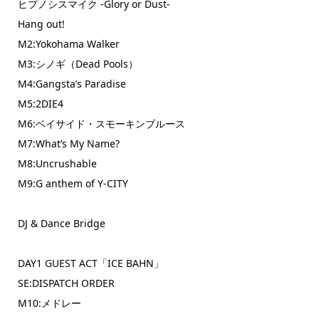
ヒプノシスマイク -Glory or Dust-
Hang out!
M2:Yokohama Walker
M3:シノギ（Dead Pools）
M4:Gangsta’s Paradise
M5:2DIE4
M6:ベイサイド・スモーキンブルース
M7:What’s My Name?
M8:Uncrushable
M9:G anthem of Y-CITY
DJ & Dance Bridge
DAY1 GUEST ACT「ICE BAHN」
SE:DISPATCH ORDER
M10:メドレー