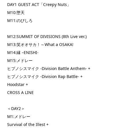
DAY1 GUEST ACT「Creepy Nuts」
M10:堕天
M11:のびしろ
M12:SUMMIT OF DIVISIONS (8th Live ver.)
M13:笑オオサカ！～What a OSAKA!
M14:縁 –ENISHI-
M15:メドレー
ヒプノシスマイク -Division Battle Anthem- +
ヒプノシスマイク -Division Rap Battle- +
Hoodstar +
CROSS A LINE
＜DAY2＞
M1:メドレー
Survival of the Illest +