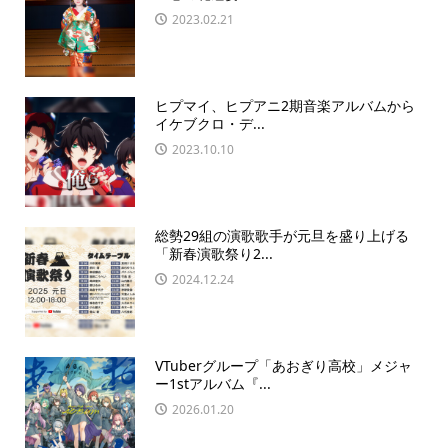
2023.02.21
ヒプマイ、ヒプアニ2期音楽アルバムから
イケブクロ・デ...
2023.10.10
総勢29組の演歌歌手が元旦を盛り上げる
「新春演歌祭り2...
2024.12.24
VTuberグループ「あおぎり高校」メジャ
ー1stアルバム『...
2026.01.20