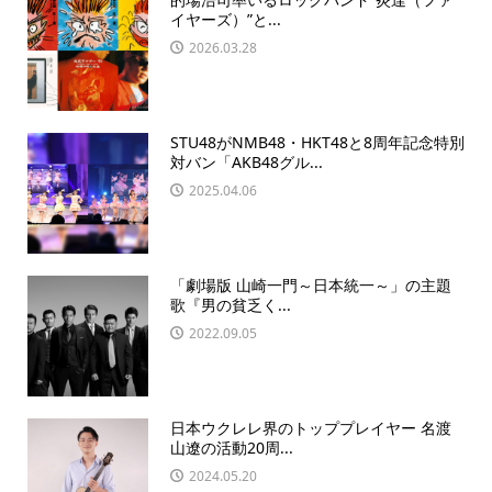
イヤーズ）”と...
2026.03.28
STU48がNMB48・HKT48と8周年記念特別
対バン「AKB48グル...
2025.04.06
「劇場版 山崎一門～日本統一～」の主題
歌『男の貧乏く...
2022.09.05
日本ウクレレ界のトッププレイヤー 名渡
山遼の活動20周...
2024.05.20