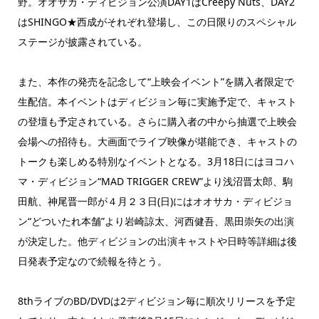
野。オオサカ・ディビジョン公演DAY1はCreepy Nuts、DAY2
はSHINGO★西成がそれぞれ登場し、この日限りのスペシャル
ステージが披露されている。
また、本作の発売を記念して“上映会イベント”を購入者限定で
生配信。本イベントはディビジョン毎に実施予定で、キャスト
の登壇も予定されている。さらに購入者の中から抽選で上映会
会場への招待も。大画面でライブ映像が堪能でき、キャストの
トークも楽しめる特別なイベントとなる。3月18日にはヨコハ
マ・ディビジョン“MAD TRIGGER CREW”より浅沼晋太郎、駒
田航、神尾晋一郎が４月２３日(日)にはオオサカ・ディビジョ
ン“どついたれ本舗”より岩崎諒太、河西健吾、黒田崇矢の出演
が決定した。他ディビジョンの出演キャストや日時等詳細は後
日発表予定なので続報を待とう。
8thライブのBD/DVDは2ディビジョン毎に順次リリースを予定