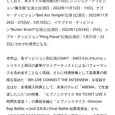
しており、本タイトル発売後3月15日にシンジュク・ディビジ
ョン“麻天狼”公演と(公演日：2022年11月12日・13日)、ナゴ
ヤ・ディビジョン“Bad Ass Temple”公演 (公演日：2022年11月
26日・27日)が、5月10日に、イケブクロ・ディビジョ
ン“Buster Bros!!!”公演と(公演日：2022年12月24日・25日)、シ
ブヤ・ディビジョン“Fling Posse”公演(公演日：1月21日・22
日)にそれぞれ発売となる。
本作は、各ディビジョン別公演のDAY1・DAY2それぞれのセッ
トリストと両日の豪華ゲストアーティストによるパフォーマン
スを含め余すことなく収録。さらに特典映像として楽屋裏の模
様を収めた「8th LIVE CONNECT THE INTERVIEW」を収録す
るほか、全巻購入特典として、未来のテレビ「ABEMA」で生放
送したふたつの特番、「ヒプノシスマイク NO TICKET LIVE 3
時間生放送！」の番組全編と「ヒプノシスマイク –Division
Rap Battle-≪2nd D.R.B≫Final Battle 結果発表会」から