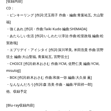
[収録内容]
CD：
・ピンキーリング [作詞:児玉雨子 作曲・編曲:青葉祐五, 大山聖
福]
・強くあれ [作詞・作曲:Taiki Kudo 編曲:SHIMADA]
・あたらしい生活 [作詞:いしわたり淳治 作曲:松室政哉 編曲:松
室政哉]
・エブリデイ・アイシタイ [作詞:深川琴美, 米田浩貴 作曲:宮野
弦士 編曲:大山聖福, 青葉祐五, 宮野弦士]
・CHOICE [作詞:鈴木おさむ 作曲:YCM, 佐野仁美 編曲:YCM,
misutoJJ]
・BOX [作詞:鈴木おさむ 作曲:和泉一弥 編曲:大久保 薫]
・なんなんだろう[作詞:森 浩美 作曲・編曲:平田祥一郎]
他、収録予定
[Blu-ray収録内容]