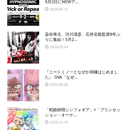
9月2日にNEWア...
2026.06.12
染谷将太、渋川清彦、石井岳龍監督8年ぶ
りに集結！5月2...
2024.05.24
『ニートくノ一となぜか同棲はじめまし
た』 OVA「なぜ...
2025.06.26
「戦姫絶唱シンフォギア」×「プリンセッ
ション・オーケ...
2025.12.19