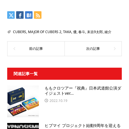
CUBERS
,
MAJOR OF CUBERS 2
,
TAKA
,
優
,
春斗
,
末吉9太郎
,
綾介
関連記事一覧
ももクロツアー『祝典』日本武道館公演ダ
イジェストver...
2022.10.19
ヒプマイ プロジェクト始動9周年を迎える