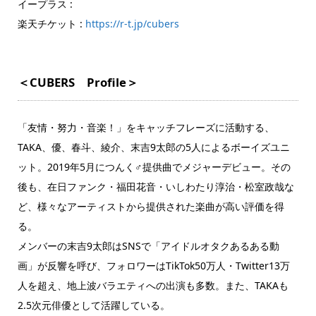
イープラス :
楽天チケット :
https://r-t.jp/cubers
＜CUBERS Profile＞
「友情・努力・音楽！」をキャッチフレーズに活動する、
TAKA、優、春斗、綾介、末吉9太郎の5人によるボーイズユニ
ット。2019年5月につんく♂提供曲でメジャーデビュー。その
後も、在日ファンク・福田花音・いしわたり淳治・松室政哉な
ど、様々なアーティストから提供された楽曲が高い評価を得
る。
メンバーの末吉9太郎はSNSで「アイドルオタクあるある動
画」が反響を呼び、フォロワーはTikTok50万人・Twitter13万
人を超え、地上波バラエティへの出演も多数。また、TAKAも
2.5次元俳優として活躍している。