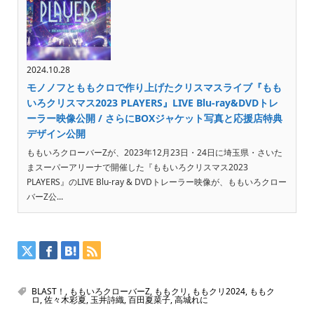
2024.10.28
モノノフとももクロで作り上げたクリスマスライブ『もも
いろクリスマス2023 PLAYERS』LIVE Blu-ray&DVDトレ
ーラー映像公開 / さらにBOXジャケット写真と応援店特典
デザイン公開
ももいろクローバーZが、2023年12月23日・24日に埼玉県・さいた
まスーパーアリーナで開催した『ももいろクリスマス2023
PLAYERS』のLIVE Blu-ray & DVDトレーラー映像が、ももいろクロー
バーZ公...
BLAST！
,
ももいろクローバーZ
,
ももクリ
,
ももクリ2024
,
ももク
ロ
,
佐々木彩夏
,
玉井詩織
,
百田夏菜子
,
高城れに