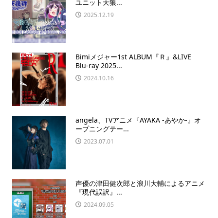
ユニット天狼...
2025.12.19
Bimiメジャー1st ALBUM『Ｒ』&LIVE
Blu-ray 2025...
2024.10.16
angela、TVアニメ『AYAKA -あやか-』オ
ープニングテー...
2023.07.01
声優の津田健次郎と浪川大輔によるアニメ
『現代誤訳』...
2024.09.05