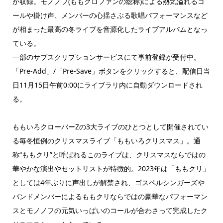
が収録。モノノフ(ももクロファンの総称)による熱気溢れるコ
ールや掛け声、メンバーの心揺さぶる歌唱パフォーマンスなど
が相まった最高の冬ライブを音源化したライブアルバムとなっ
ている。
一部のサブスクリプションサービスにて事前登録が受付中。
「Pre-Add」/「Pre-Save」ボタンをクリックすると、配信日当
日11月15日午前0:00にライブラリ内に自動ダウンロードされ
る。
ももいろクローバーZの3大ライブのひとつとして開催されてい
る毎冬恒例のクリスマスライブ「ももいろクリスマス」。通
称“ももクリ”と呼ばれるこのライブは、クリスマスならではの
華やかな演出やセットリストが特徴的。2023年は「ももクリ」
としては4年ぶりに声出しが解禁され、ゴスペルシンガーズや
バンドメンバーによるももクリならではの豪華なパフォーマン
スとモノノフの元気いっぱいのコールが合わさって完成したク