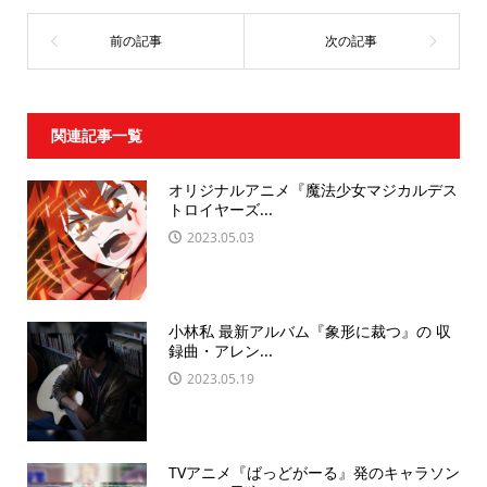
関連記事一覧
オリジナルアニメ『魔法少⼥マジカルデス
トロイヤーズ...
2023.05.03
小林私 最新アルバム『象形に裁つ』の 収
録曲・アレン...
2023.05.19
TVアニメ『ばっどがーる』発のキャラソン