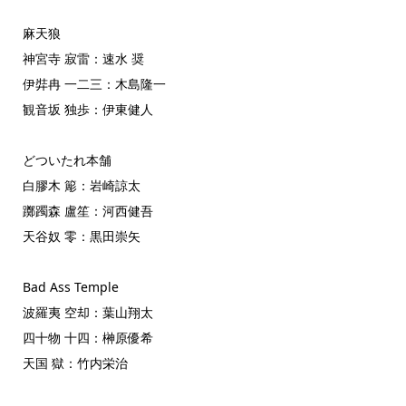
麻天狼
神宮寺 寂雷：速水 奨
伊弉冉 一二三：木島隆一
観音坂 独歩：伊東健人
どついたれ本舗
白膠木 簓：岩崎諒太
躑躅森 盧笙：河西健吾
天谷奴 零：黒田崇矢
Bad Ass Temple
波羅夷 空却：葉山翔太
四十物 十四：榊原優希
天国 獄：竹内栄治