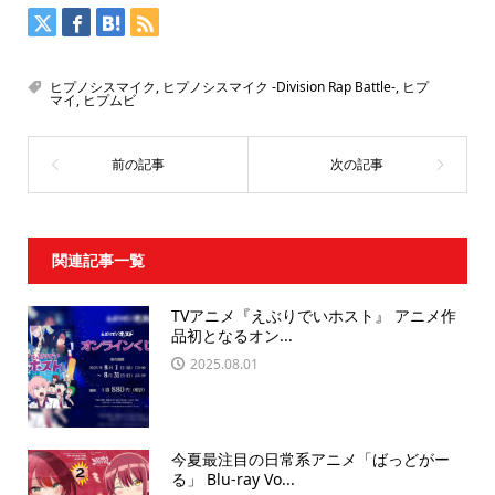
ヒプノシスマイク
,
ヒプノシスマイク -Division Rap Battle-
,
ヒプ
マイ
,
ヒプムビ
関連記事一覧
TVアニメ『えぶりでいホスト』 アニメ作
品初となるオン...
2025.08.01
今夏最注目の日常系アニメ「ばっどがー
る」 Blu-ray Vo...