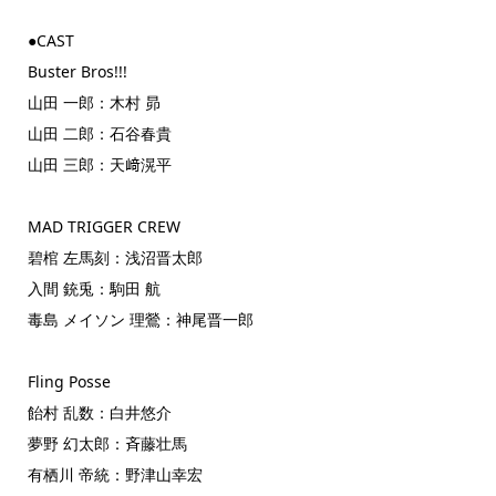
●CAST
Buster Bros!!!
山田 一郎：木村 昴
山田 二郎：石谷春貴
山田 三郎：天﨑滉平
MAD TRIGGER CREW
碧棺 左馬刻：浅沼晋太郎
入間 銃兎：駒田 航
毒島 メイソン 理鶯：神尾晋一郎
Fling Posse
飴村 乱数：白井悠介
夢野 幻太郎：斉藤壮馬
有栖川 帝統：野津山幸宏