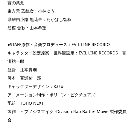
言の葉党
東方天 乙統女：小林ゆう
勘解由小路 無花果：たかはし智秋
碧棺 合歓：山本希望
●STAFF原作・音楽プロデュース：EVIL LINE RECORDS
キャラクター設定原案・世界観設定：EVIL LINE RECORDS・百
瀬祐一郎
監督：辻本貴則
脚本：百瀬祐一郎
キャラクターデザイン：Kazui
アニメーション制作：ポリゴン・ピクチュアズ
配給：TOHO NEXT
製作：ヒプノシスマイク -Division Rap Battle- Movie 製作委員
会