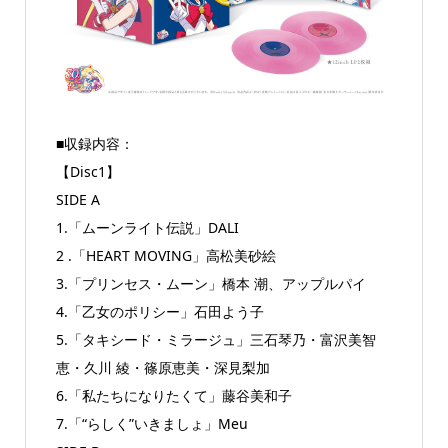
■収録内容：
【Disc1】
SIDE A
1.「ムーンライト伝説」DALI
2 .「HEART MOVING」高松美砂絵
3.「プリンセス・ムーン」橋本 潮、アップルパイ
4.「乙女のポリシー」石田よう子
5.「タキシード・ミラージュ」三石琴乃・富沢美智
恵・久川 綾・篠原恵美・深見梨加
6.「私たちになりたくて」藤谷美和子
7.「“らしく”いきましょ」Meu