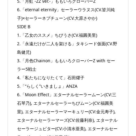
5.「月虹 -ZZ ver.-」ももいろクローバーZ
6.「eternal eternity」セーラーウラヌス(CV.皆川純
子)×セーラーネプチューン(CV.大原さやか)
SIDE B
1.「乙女のススメ」ちびうさ(CV.福圓美里)
2.「永遠だけが二人を架ける」タキシード仮面(CV.野
島健児)
3.「月色Chainon」ももいろクローバーZ with セー
ラー5戦士
4.「私たちになりたくて」石田燿子
5.「“らしく”いきましょ」ANZA
6.「Moon Effect」エターナルセーラームーン(CV:三
石琴乃), エターナルセーラーちびムーン(CV:福圓美
里), エターナルセーラーマーキュリー(CV:金元寿子),
エターナルセーラーマーズ(CV:佐藤利奈), エターナル
セーラージュピター(CV:小清水亜美), エターナルセー