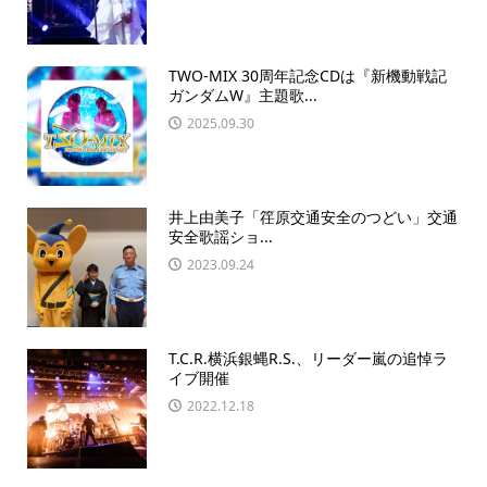
TWO-MIX 30周年記念CDは『新機動戦記
ガンダムW』主題歌...
2025.09.30
井上由美子「䇮原交通安全のつどい」交通
安全歌謡ショ...
2023.09.24
T.C.R.横浜銀蝿R.S.、リーダー嵐の追悼ラ
イブ開催
2022.12.18