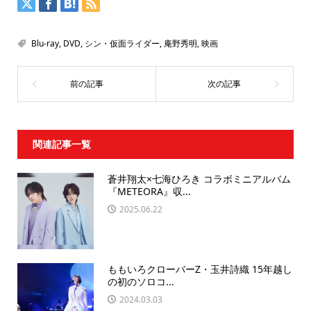
Blu-ray
,
DVD
,
シン・仮面ライダー
,
庵野秀明
,
映画
関連記事一覧
蒼井翔太×七海ひろき コラボミニアルバム
『METEORA』収...
2025.06.22
ももいろクローバーZ・玉井詩織 15年越し
の初のソロコ...
2024.03.03