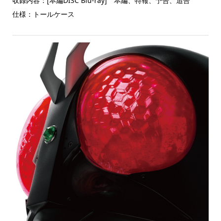
収録内容：[本編DISC Blu-ray] 本編、特報、予告、追告
仕様：トールケース