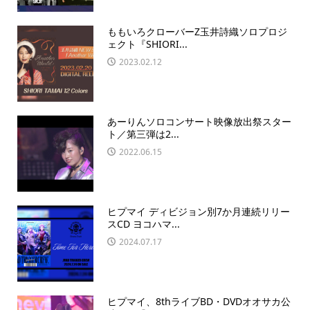
ももいろクローバーZ玉井詩織ソロプロジ
ェクト『SHIORI...
2023.02.12
あーりんソロコンサート映像放出祭スター
ト／第三弾は2...
2022.06.15
ヒプマイ ディビジョン別7か月連続リリー
スCD ヨコハマ...
2024.07.17
ヒプマイ、8thライブBD・DVDオオサカ公