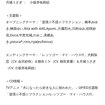
月城うさぎ ： 小坂井祐莉絵
＜主題歌＞
オープニングテーマ：「逆境☆不惑☆フラクション」橋本みゆ
き,榊原ゆい,Rita with AiRI,Ayumi.,片霧烈火,川村ゆみ,佐咲紗
花,Duca,中恵光城,のみこ,美郷あ
き,yozuca*,rino,riya(eufonius)
エンディングテーマ：「レッツゴー・マイ・ハウス!!!」犬飼加
恋（CV. 会沢紗弥）＆猫谷ミケ（CV. 相良茉優）＆月城うさぎ
（CV. 小坂井祐莉絵）
＜CD情報＞
TVアニメ「犬になったら好きな人に拾われた。」OP/ED主題歌
「逆境☆不惑☆フラクション/レッツゴー・マイ・ハウス!!!」