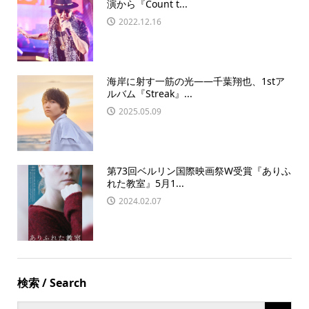
演から『Count t...
2022.12.16
海岸に射す一筋の光――千葉翔也、1stア
ルバム『Streak』...
2025.05.09
第73回ベルリン国際映画祭W受賞『ありふ
れた教室』5月1...
2024.02.07
検索 / Search