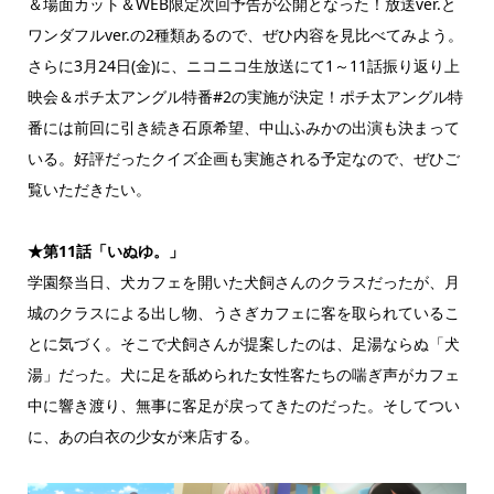
＆場面カット＆WEB限定次回予告が公開となった！放送ver.と
ワンダフルver.の2種類あるので、ぜひ内容を見比べてみよう。
さらに3月24日(金)に、ニコニコ生放送にて1～11話振り返り上
映会＆ポチ太アングル特番#2の実施が決定！ポチ太アングル特
番には前回に引き続き石原希望、中山ふみかの出演も決まって
いる。好評だったクイズ企画も実施される予定なので、ぜひご
覧いただきたい。
★第11話「いぬゆ。」
学園祭当日、犬カフェを開いた犬飼さんのクラスだったが、月
城のクラスによる出し物、うさぎカフェに客を取られているこ
とに気づく。そこで犬飼さんが提案したのは、足湯ならぬ「犬
湯」だった。犬に足を舐められた女性客たちの喘ぎ声がカフェ
中に響き渡り、無事に客足が戻ってきたのだった。そしてつい
に、あの白衣の少女が来店する。