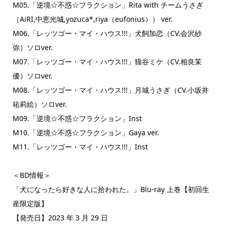
M05.「逆境☆不惑☆フラクション」Rita with チームうさぎ
（AiRI,中恵光城,yozuca*,riya（eufonius）） ver.
M06.「レッツゴー・マイ・ハウス!!!」犬飼加恋（CV.会沢紗
弥）ソロver.
M07.「レッツゴー・マイ・ハウス!!!」猫谷ミケ（CV.相良茉
優）ソロver.
M08.「レッツゴー・マイ・ハウス!!!」月城うさぎ（CV.小坂井
祐莉絵）ソロver.
M09.「逆境☆不惑☆フラクション」Inst
M10.「逆境☆不惑☆フラクション」Gaya ver.
M11.「レッツゴー・マイ・ハウス!!!」Inst
＜BD情報＞
「犬になったら好きな人に拾われた。」Blu-ray 上巻【初回生
産限定版】
【発売日】2023 年 3 月 29 日