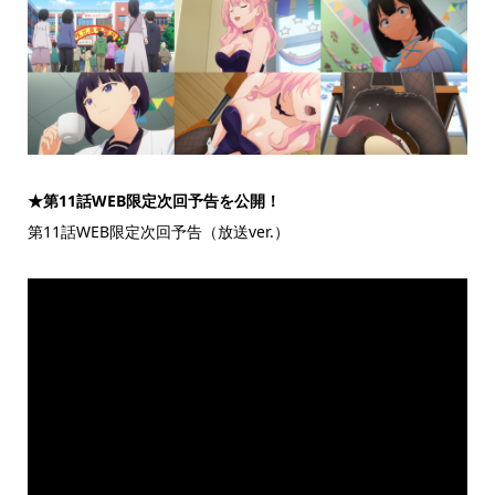
★第11話WEB限定次回予告を公開！
第11話WEB限定次回予告（放送ver.）