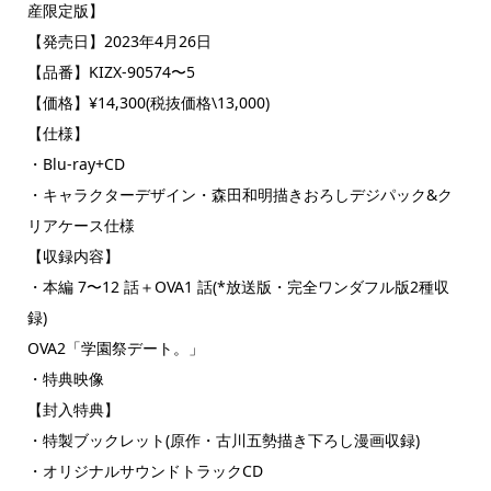
産限定版】
【発売日】2023年4月26日
【品番】KIZX-90574〜5
【価格】¥14,300(税抜価格\13,000)
【仕様】
・Blu-ray+CD
・キャラクターデザイン・森田和明描きおろしデジパック&ク
リアケース仕様
【収録内容】
・本編 7〜12 話＋OVA1 話(*放送版・完全ワンダフル版2種収
録)
OVA2「学園祭デート。」
・特典映像
【封入特典】
・特製ブックレット(原作・古川五勢描き下ろし漫画収録)
・オリジナルサウンドトラックCD