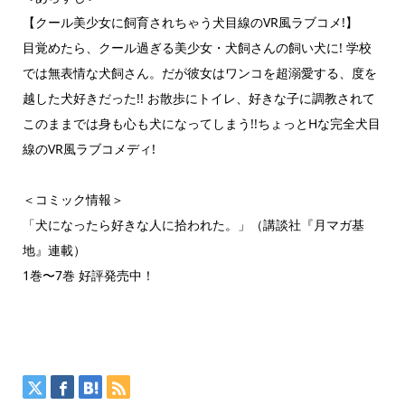
【クール美少女に飼育されちゃう犬目線のVR風ラブコメ!】
目覚めたら、クール過ぎる美少女・犬飼さんの飼い犬に! 学校
では無表情な犬飼さん。だが彼女はワンコを超溺愛する、度を
越した犬好きだった!! お散歩にトイレ、好きな子に調教されて
このままでは身も心も犬になってしまう!!ちょっとHな完全犬目
線のVR風ラブコメディ!
＜コミック情報＞
「犬になったら好きな人に拾われた。」（講談社『月マガ基
地』連載）
1巻〜7巻 好評発売中！