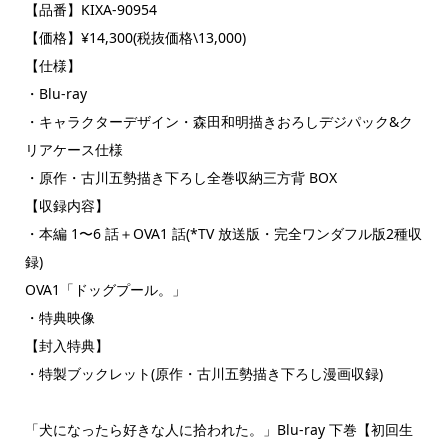
【品番】KIXA-90954
【価格】¥14,300(税抜価格\13,000)
【仕様】
・Blu-ray
・キャラクターデザイン・森田和明描きおろしデジパック&ク
リアケース仕様
・原作・古川五勢描き下ろし全巻収納三方背 BOX
【収録内容】
・本編 1〜6 話＋OVA1 話(*TV 放送版・完全ワンダフル版2種収
録)
OVA1「ドッグプール。」
・特典映像
【封入特典】
・特製ブックレット(原作・古川五勢描き下ろし漫画収録)
「犬になったら好きな人に拾われた。」Blu-ray 下巻【初回生