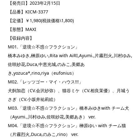
【発売日】2023年2月15日
【品番】KICM-3377
【定価】￥1,980(税抜価格\1,800)
【形態】MAXI
【収録内容】
M01.「逆境☆不惑☆フラクション」
橋本みゆき,榊原ゆい,Rita with AiRI,Ayumi.,片霧烈火,川村ゆみ,
佐咲紗花,Duca,中恵光城,のみこ,美郷あ
き,yozuca*,rino,riya（eufonius）
M02.「レッツゴー・マイ・ハウス!!!」
犬飼加恋（CV.会沢紗弥）、猫谷ミケ（CV.相良茉優）、月城う
さぎ（CV.小坂井祐莉絵）
M03.「逆境☆不惑☆フラクション」橋本みゆきwith チーム犬
（Ayumi.,川村ゆみ,佐咲紗花,美郷あき） ver.
M04.「逆境☆不惑☆フラクション」榊原ゆい with チーム猫
（片霧烈火,Duca,のみこ,rino） ver.