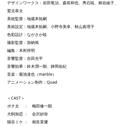
デザインワークス：岩田竜治、森前和也、輿石暁、柄谷綾子、
鷲北恭太
美術監督：地蔵本拓嗣
美術設定：地蔵本拓嗣、小野寺美幸、秋山真理子
色彩設計：ながさか暁
撮影監督：加納篤
編集：木村祥明
音響監督：吉田光平
音響効果：鈴木潤一朗、静岡佑紀
音楽：菊池達也（marble）
アニメーション制作：Quad
＜CAST＞
ポチ太 ： 梅田修一朗
犬飼加恋 ： 会沢紗弥
猫谷ミケ ： 相良茉優