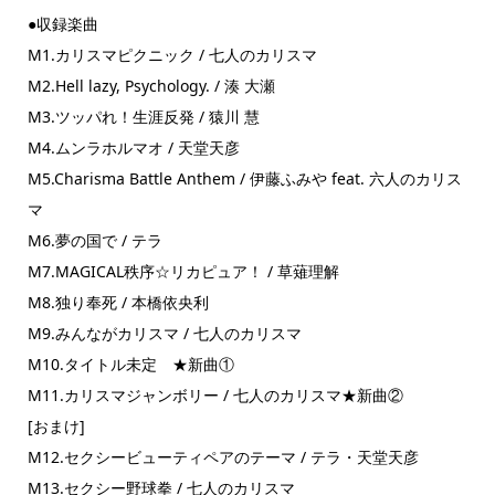
●収録楽曲
M1.カリスマピクニック / 七人のカリスマ
M2.Hell lazy, Psychology. / 湊 大瀬
M3.ツッパれ！生涯反発 / 猿川 慧
M4.ムンラホルマオ / 天堂天彦
M5.Charisma Battle Anthem / 伊藤ふみや feat. 六人のカリス
マ
M6.夢の国で / テラ
M7.MAGICAL秩序☆リカピュア！ / 草薙理解
M8.独り奉死 / 本橋依央利
M9.みんながカリスマ / 七人のカリスマ
M10.タイトル未定 ★新曲①
M11.カリスマジャンボリー / 七人のカリスマ★新曲②
[おまけ]
M12.セクシービューティペアのテーマ / テラ・天堂天彦
M13.セクシー野球拳 / 七人のカリスマ