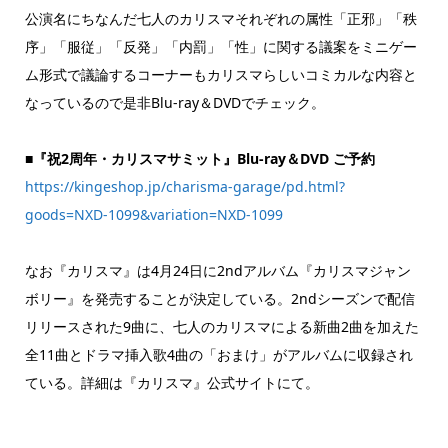
公演名にちなんだ七人のカリスマそれぞれの属性「正邪」「秩
序」「服従」「反発」「内罰」「性」に関する議案をミニゲー
ム形式で議論するコーナーもカリスマらしいコミカルな内容と
なっているので是非Blu-ray＆DVDでチェック。
■『祝2周年・カリスマサミット』Blu-ray＆DVD ご予約
https://kingeshop.jp/charisma-garage/pd.html?
goods=NXD-1099&variation=NXD-1099
なお『カリスマ』は4月24日に2ndアルバム『カリスマジャン
ボリー』を発売することが決定している。2ndシーズンで配信
リリースされた9曲に、七人のカリスマによる新曲2曲を加えた
全11曲とドラマ挿入歌4曲の「おまけ」がアルバムに収録され
ている。詳細は『カリスマ』公式サイトにて。