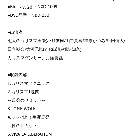
●Blu-ray品番：NXD-1099
●DVD品番：NBD-233
●出演者：
七人のカリスマ声優(小野友樹/山中真尋/福原かつみ/細田健太/
日向朔公/大河元気(VTR出演)/橋詰知久)
カリスマダンサー、月蝕會議
●収録内容：
1.カリスマピクニック
2.カリスマ1週間
～反発のサミット～
3.LONE WOLF
4.ツッパれ！生涯反発
～性のサミット～
5.VIVA LA LIBERATION