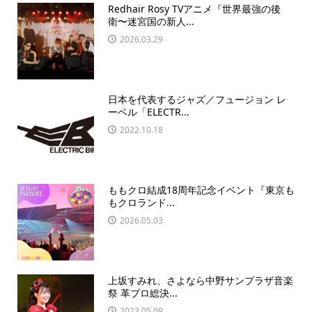
Redhair Rosy TVアニメ『世界最強の後
衛〜迷宮国の新人...
2026.03.29
日本を代表するジャズ／フュージョン レ
ーベル「ELECTR...
2022.10.18
ももクロ結成18周年記念イベント『東京も
もクロランド...
2026.05.03
上坂すみれ、さよなら中野サンプラザ音楽
祭 革ブロ総決...
2023.05.09