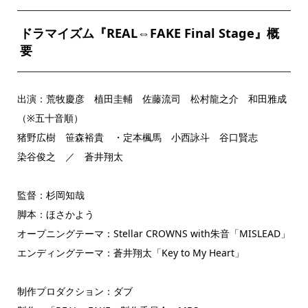
ドラマイズム『REAL⇔FAKE Final Stage』概
要
出演：荒牧慶彦 植田圭輔 佐藤流司 松村龍之介 和田雅成
（※五十音順）
猪野広樹 笹森裕貴 ・定本楓馬 小西詠斗 谷口賢志
染谷俊之 ／ 蒼井翔太
監督：杉岡知哉
脚本：ほさかよう
オープニングテーマ：Stellar CROWNS with朱音「MISLEAD」
エンディングテーマ：蒼井翔太「Key to My Heart」
制作プロダクション：ダブ