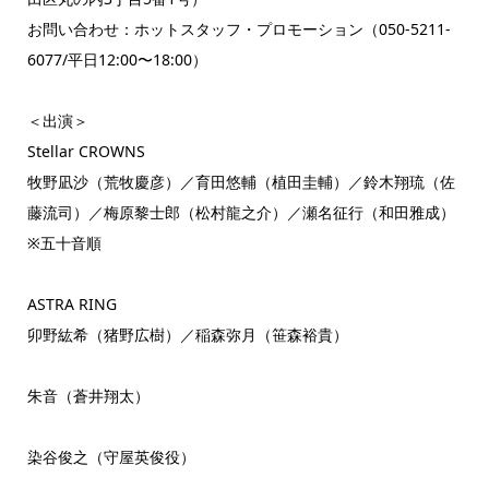
お問い合わせ：ホットスタッフ・プロモーション（050-5211-
6077/平日12:00〜18:00）
＜出演＞
Stellar CROWNS
牧野凪沙（荒牧慶彦）／育田悠輔（植田圭輔）／鈴木翔琉（佐
藤流司）／梅原黎士郎（松村龍之介）／瀬名征行（和田雅成）
※五十音順
ASTRA RING
卯野紘希（猪野広樹）／稲森弥月（笹森裕貴）
朱音（蒼井翔太）
染谷俊之（守屋英俊役）