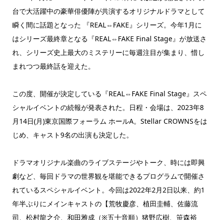
台で大活躍中の豪華俳優陣が共演するオリジナルドラマとして
瞬く間に話題となった 『REAL⇔FAKE』シリーズ。今年1月に
はシリーズ最終章となる『REAL⇔FAKE Final Stage』が放送さ
れ、シリーズ史上最大のミステリーに毎週注目が集まり、惜し
まれつつ最終話を迎えた。
この度、開催が決定している『REAL⇔FAKE Final Stage』スペ
シャルイベントの続報が発表された。日程・会場は、2023年8
月14日(月)東京国際フォーラム ホールA。Stellar CROWNSをは
じめ、キャスト9名の出演も決定した。
ドラマオリジナル楽曲のライブステージやトーク、時には即興
劇など、毎回ドラマの世界観を堪能できるプログラムで開催さ
れているスペシャルイベント。今回は2022年2月2日以来、約1
年半ぶりにメインキャストの【荒牧慶彦、植田圭輔、佐藤流
司、松村龍之介、和田雅成（※五十音順）猪野広樹、笹森裕