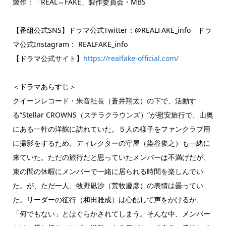
製作：「REAL⇔FAKE」製作委員会・MBS
【番組公式SNS】ドラマ公式Twitter：@REALFAKE_info ドラ
マ公式Instagram： REALFAKE_info
【ドラマ公式サイト】
https://realfake-official.com/
＜ドラマあらすじ＞
クイーンレコード・朱音社長（蒼井翔太）の下で、活動す
る“Stellar CROWNS（ステラクラウンズ）”が慰安旅行で、山奥
にある一軒の洋館に訪れていた。５人の様子をファンクラブ用
に撮影をするため、ディレクターの守屋（染谷俊之）も一緒に
来ていた。ただの旅行だと思っていたメンバーは不満げだが、
束の間の休暇にメンバーで一緒に居られる時間を楽しんでい
た。が、ただ一人、牧野凪沙（荒牧慶彦）の表情は曇ってい
た。リーダーの征行（和田雅成）は心配して声をかけるが、
「何でもない」とはぐらかされてしまう。そんな中、メンバー