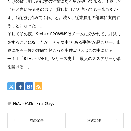
だけの貸し切りのはずの洋館にある男がやって来る。予約して
いたと言い張るその男は、貸し切りだと言っても一歩も引か
ず、1泊だけ泊めてくれ、と。渋々、従業員用の部屋に案内す
ることになった―。
そしてその夜、Stellar CROWNSはチームに分かれて、肝試し
をすることになったが、そんな中“とある事件”が起こり―。山
奥にある一軒の洋館で起こった事件…犯人はこの中にいる
―！？「REAL⇔FAKE」シリーズ史上、最大のミステリーが幕
を開ける―。
REAL⇔FAKE Final Stage