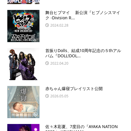
舞台ヒプマイ 新公演『ヒプノシスマイ
ク -Division R...
2024.02.28
首振りDolls、結成10周年記念の５thアル
バム『DOLL!DOL...
2022.04.20
赤ちゃん爆寝プレイリスト公開
2026.05.05
佐々木彩夏、7度目の『AYAKA NATION