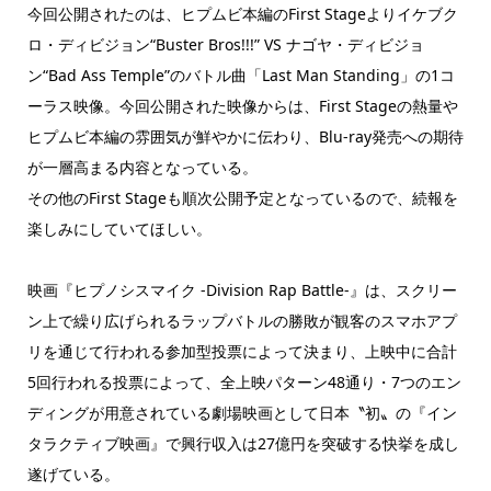
今回公開されたのは、ヒプムビ本編のFirst Stageよりイケブク
ロ・ディビジョン“Buster Bros!!!” VS ナゴヤ・ディビジョ
ン“Bad Ass Temple”のバトル曲「Last Man Standing」の1コ
ーラス映像。今回公開された映像からは、First Stageの熱量や
ヒプムビ本編の雰囲気が鮮やかに伝わり、Blu-ray発売への期待
が一層高まる内容となっている。
その他のFirst Stageも順次公開予定となっているので、続報を
楽しみにしていてほしい。
映画『ヒプノシスマイク -Division Rap Battle-』は、スクリー
ン上で繰り広げられるラップバトルの勝敗が観客のスマホアプ
リを通じて行われる参加型投票によって決まり、上映中に合計
5回行われる投票によって、全上映パターン48通り・7つのエン
ディングが用意されている劇場映画として日本〝初〟の『イン
タラクティブ映画』で興行収入は27億円を突破する快挙を成し
遂げている。