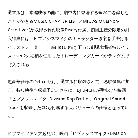
通常版は、本編映像の他に、劇中内に登場する全24曲を楽しむ
ことができるMUSIC CHAPTER LIST とMIC AS ONE(Non-
Credit Ver.)が収録された映像Discも付属。初回生産分限定の封
入特典には、ヒプノシスマイクのキャラクター原案を手掛ける
イラストレーター、一為(Kazui)描き下ろし劇場来場者特典イラ
ストver.2の絵柄を使用したトレーディングカードがランダムで
封入される。
超豪華仕様のDeluxe版は、通常版に収録されている映像集に加
え、特典映像も収録予定。さらに、DJ U-ICHIが手掛けた映画
『ヒプノシスマイク -Division Rap Battle-』Original Sound
Track を収録したCDも付属する大ボリュームの仕様となってい
る。
ヒプマイファン大必見の、映画『ヒプノシスマイク -Division