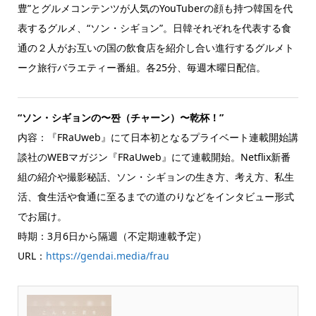
豊”とグルメコンテンツが人気のYouTuberの顔も持つ韓国を代
表するグルメ、“ソン・シギョン”。日韓それぞれを代表する食
通の２人がお互いの国の飲食店を紹介し合い進行するグルメト
ーク旅行バラエティー番組。各25分、毎週木曜日配信。
“ソン・シギョンの〜짠（チャーン）〜乾杯！”
内容：『FRaUweb』にて日本初となるプライベート連載開始講
談社のWEBマガジン『FRaUweb』にて連載開始。Netflix新番
組の紹介や撮影秘話、ソン・シギョンの生き方、考え方、私生
活、食生活や食通に至るまでの道のりなどをインタビュー形式
でお届け。
時期：3月6日から隔週（不定期連載予定）
URL：
https://gendai.media/frau