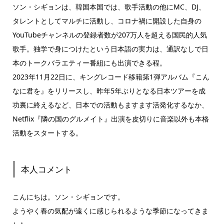
ソン・シギョンは、韓国本国では、歌手活動の他にMC、DJ、
タレントとしてマルチに活動し、コロナ禍に開設した自身の
YouTubeチャンネルの登録者数が207万人を超える国民的人気
歌手。独学で身につけたという日本語の実力は、通訳なしで日
本のトークバラエティー番組にも出演できる程。
2023年11月22日に、キングレコード移籍第1弾アルバム『こん
なに君を』をリリースし、昨年5年ぶりとなる日本ツアーを成
功裏に終えるなど、日本での活動もますます活発化するなか、
Netflix『隣の国のグルメイト』出演を皮切りに音楽以外も本格
活動をスタートする。
本人コメント
こんにちは。ソン・シギョンです。
ようやく春の気配が遠くに感じられるような季節になってきま