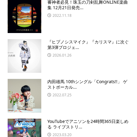
審神者必見！珠玉の刀剣乱舞ONLINE楽曲
集 12月21日発売...
2022.11.18
『ヒプノシスマイク』『カリスマ』に次ぐ
第3弾プロジェ...
2026.01.26
内田雄馬 10thシングル「Congrats!!」 ゲ
ストボーカル...
2022.07.25
YouTubeでアニソンを24時間365日楽しめ
る ライブストリ...
2023.03.20