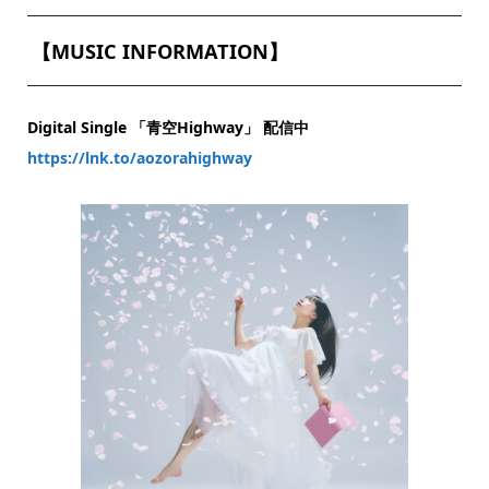
【MUSIC INFORMATION】
Digital Single 「青空Highway」 配信中
https://lnk.to/aozorahighway