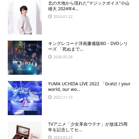
北の大地から現れた“マジックボイス”小山
雄大 2024年4...
2024.01.22
キングレコード洋画廉価版BD・DVDシリ
ーズ 「死ぬまで...
2026.05.28
YUMA UCHIDA LIVE 2022 「Gratz! / your
world, our wo...
2022.11.13
TVアニメ「少女革命ウテナ」が放送25周
年を記念してセ...
2023.03.25