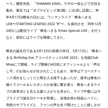
ース』獅堂光役、『SHAMAN KING』ラザホー役などで注目を
集め、最近では『ポプテピピック第2期』に出演し話題に。昨
年4月17日(椎名の日)には、ワンマンライブ「椎名へきる
LIVE〜STARTING LEGEND 2022 “R”〜」を成功させ、同年12月
24日には配信ライブ「椎名へきる X’mas Special LIVE」を行う
など、節目にはライブを開催してきた。
椎名の誕生日である3月12日の前夜の本日、3月11日に「椎名へ
きる Birthday Eve アコースティックLIVE 2023」を池袋Club
Mixaにて開催。ライブ開催の4日前にオフィシャルより「声出
し可」のお知らせが出されたこともあり、前半はアコースティ
ック演出をじっくりと聞き入る様子もあったが、後半は椎名の
煽りでコール＆レスポンスが会場に響き渡り、椎名へきるライ
ブの真骨頂とも言える盛り上がりを見せた。ライブ中盤にはサ
プライズで誕生日ケーキが登場し、会場全体が祝福ムードに。
突然のサプライズと、ファンの声を生で聞けたことに嬉しさが