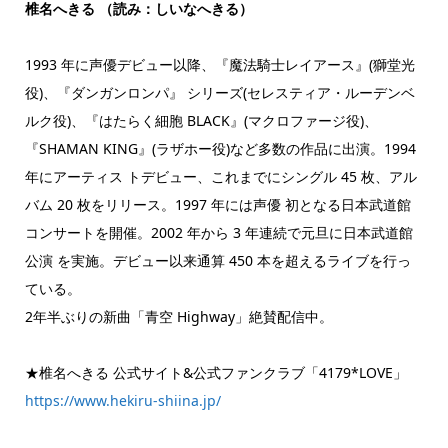
椎名へきる （読み：しいなへきる）
1993 年に声優デビュー以降、『魔法騎士レイアース』(獅堂光
役)、『ダンガンロンパ』 シリーズ(セレスティア・ルーデンベ
ルク役)、『はたらく細胞 BLACK』(マクロファージ役)、
『SHAMAN KING』(ラザホー役)など多数の作品に出演。1994
年にアーティス トデビュー、これまでにシングル 45 枚、アル
バム 20 枚をリリース。1997 年には声優 初となる日本武道館
コンサートを開催。2002 年から 3 年連続で元旦に日本武道館
公演 を実施。デビュー以来通算 450 本を超えるライブを行っ
ている。
2年半ぶりの新曲「⻘空 Highway」絶賛配信中。
★椎名へきる 公式サイト&公式ファンクラブ「4179*LOVE」
https://www.hekiru-shiina.jp/