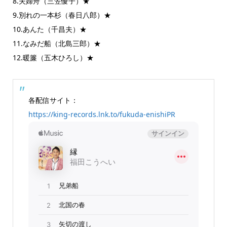
8.夫婦舟（三笠優子）★
9.別れの一本杉（春日八郎）★
10.あんた（千昌夫）★
11.なみだ船（北島三郎）★
12.暖簾（五木ひろし）★
各配信サイト：
https://king-records.lnk.to/fukuda-enishiPR