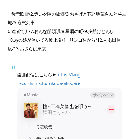
1.母恋吹雪/2.赤い夕陽の故郷/3.おさげと花と地蔵さんと/4.古
城/5.哀愁列車
6.達者でナ/7.おんな船頭唄/8.星屑の町/9.夕焼けとんび
10.あの娘が泣いてる波止場/11.リンゴ村から/12.ああ田原
坂/13.おさらば東京
楽曲配信はこちら▶
https://king-
records.lnk.to/fukuda-akogare