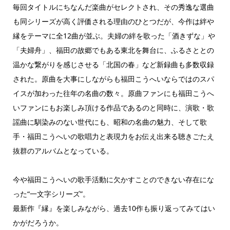
毎回タイトルにちなんだ楽曲がセレクトされ、その秀逸な選曲
も同シリーズが高く評価される理由のひとつだが、今作は絆や
縁をテーマに全12曲が並ぶ。夫婦の絆を歌った「酒きずな」や
「夫婦舟」、福田の故郷でもある東北を舞台に、ふるさととの
温かな繋がりを感じさせる「北国の春」など新録曲も多数収録
された。原曲を大事にしながらも福田こうへいならではのスパ
イスが加わった往年の名曲の数々。原曲ファンにも福田こうへ
いファンにもお楽しみ頂ける作品であるのと同時に、演歌・歌
謡曲に馴染みのない世代にも、昭和の名曲の魅力、そして歌
手・福田こうへいの歌唱力と表現力をお伝え出来る聴きごたえ
抜群のアルバムとなっている。
今や福田こうへいの歌手活動に欠かすことのできない存在にな
った“一文字シリーズ”。
最新作『縁』を楽しみながら、過去10作も振り返ってみてはい
かがだろうか。