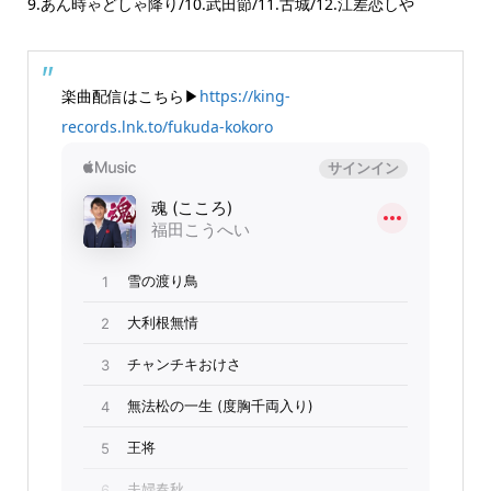
9.あん時ゃどしゃ降り/10.武田節/11.古城/12.江差恋しや
楽曲配信はこちら▶
https://king-
records.lnk.to/fukuda-kokoro