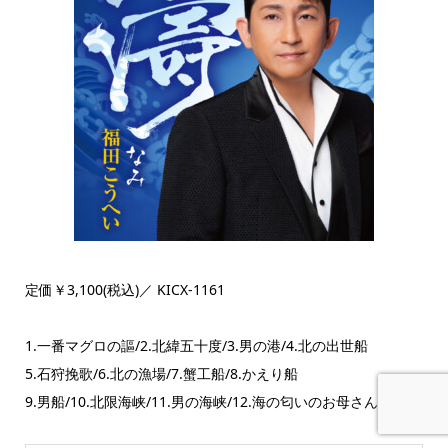
定価￥3,100(税込)／ KICX-1161
1.一番マグロの謳/2.北緯五十度/3.男の港/4.北の出世船
5.石狩挽歌/6.北の漁場/7.蟹工船/8.かえり船
9.男船/10.北限海峡/11.男の海峡/12.海の匂いのお母さん