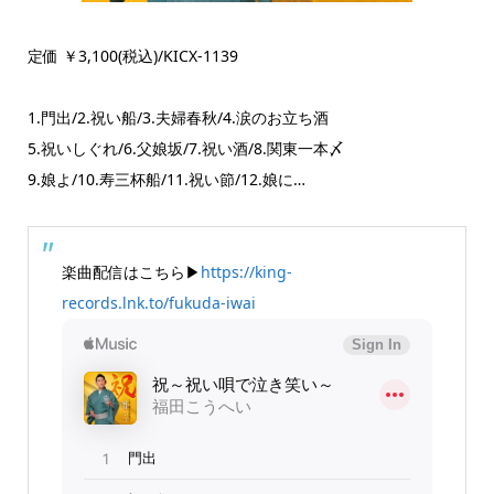
定価 ￥3,100(税込)/KICX-1139
1.門出/2.祝い船/3.夫婦春秋/4.涙のお立ち酒
5.祝いしぐれ/6.父娘坂/7.祝い酒/8.関東一本〆
9.娘よ/10.寿三杯船/11.祝い節/12.娘に…
楽曲配信はこちら▶
https://king-
records.lnk.to/fukuda-iwai