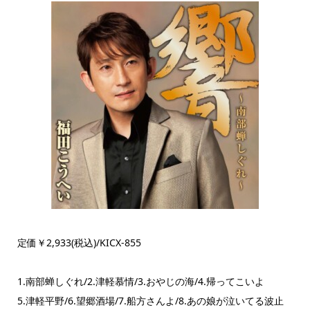
定価￥2,933(税込)/KICX-855
1.南部蝉しぐれ/2.津軽慕情/3.おやじの海/4.帰ってこいよ
5.津軽平野/6.望郷酒場/7.船方さんよ/8.あの娘が泣いてる波止