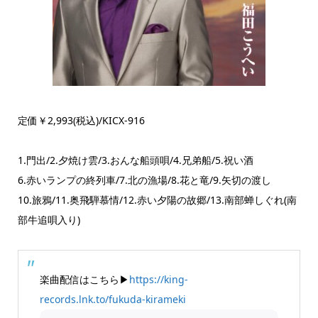
定価￥2,993(税込)/KICX-916
1.門出/2.夕焼け雲/3.おんな船頭唄/4.兄弟船/5.祝い酒
6.赤いランプの終列車/7.北の漁場/8.花と竜/9.矢切の渡し
10.旅鴉/11.奥飛騨慕情/12.赤い夕陽の故郷/13.南部蝉しぐれ(南
部牛追唄入り)
楽曲配信はこちら▶
https://king-
records.lnk.to/fukuda-kirameki