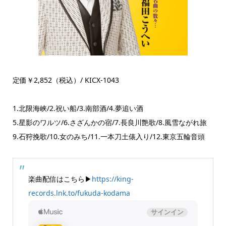
定価￥2,852（税込）/ KICX-1043
1.北限海峡/2.祝い船/3.南部酒/4.夢追い酒
5.星影のワルツ/6.さざんかの宿/7.長良川艶歌/8.風雪ながれ旅
9.石狩挽歌/10.女のみち/11.一本刀土俵入り/12.東京五輪音頭
楽曲配信はこちら▶
https://king-
records.lnk.to/fukuda-kodama