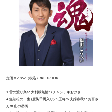
定価￥2,852（税込）/KICX-1036
1.雪の渡り鳥/2.大利根無情/3.チャンチキおけさ
4.無法松の一生 (度胸千両入り)/5.王将/6.夫婦春秋/7.お富さ
ん/8.山の吊橋