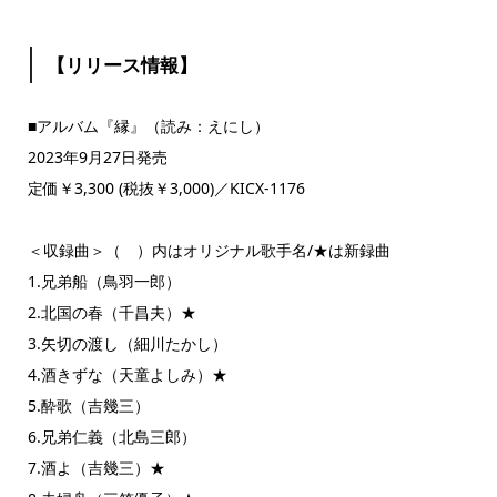
【リリース情報】
■アルバム『縁』（読み：えにし）
2023年9月27日発売
定価￥3,300 (税抜￥3,000)／KICX-1176
＜収録曲＞（ ）内はオリジナル歌手名/★は新録曲
1.兄弟船（鳥羽一郎）
2.北国の春（千昌夫）★
3.矢切の渡し（細川たかし）
4.酒きずな（天童よしみ）★
5.酔歌（吉幾三）
6.兄弟仁義（北島三郎）
7.酒よ（吉幾三）★