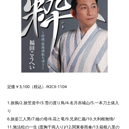
定価￥3,100（税込）/KICX-1104
1.旅鴉/2.旅笠道中/3.雪の渡り鳥/4.名月赤城山/5.一本刀土俵入
り
6.旅姿三人男/7.瞼の母/8.花と竜/9.兄弟仁義/10.大利根無情/
11.無法松の一生 (度胸千両入り)/12.関東春雨傘/13.箱根八里の