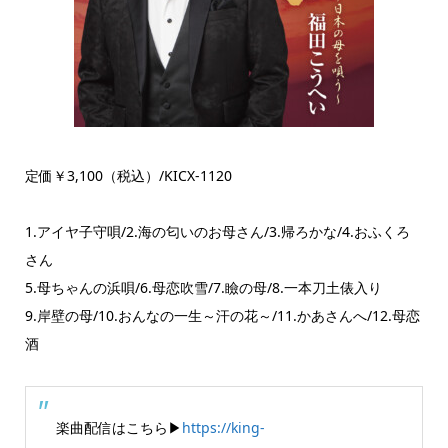
定価￥3,100（税込）/KICX-1120
1.アイヤ子守唄/2.海の匂いのお母さん/3.帰ろかな/4.おふくろ
さん
5.母ちゃんの浜唄/6.母恋吹雪/7.瞼の母/8.一本刀土俵入り
9.岸壁の母/10.おんなの一生～汗の花～/11.かあさんへ/12.母恋
酒
楽曲配信はこちら▶
https://king-