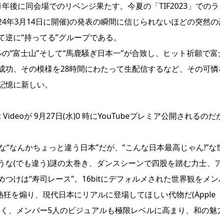
後に同会場でのリベンジ果たす。今夏の「TIF2023」でのラ
24年3月14日に開催)の発表の瞬間に信じられないほどの突然の
逆に“持ってる”グループである。
の“富士山”そして“馬鹿騒ぎ日本一”が合致し、ヒット祈願で富
成功、その模様を28時間にわたって生配信するなど、その可憐
記憶に新しい。
deoが 9月27日(水)0 時にYouTubeプレミア公開されるのだ
な“なんかちょっと違う日本”だが、“こんな日本最高じゃん!”な
うな(でも違う)謎の太巻き、ダンスシーンで四股を踏む力士、
けは“寿司レース”。16bitにデフォルメされた世界観をメン
狂を煽り、現代日本にリアルに登場してほしい代物だ(Apple
だけでなく、メンバー5人のビジュアルも極限レベルに高まり、和の魅