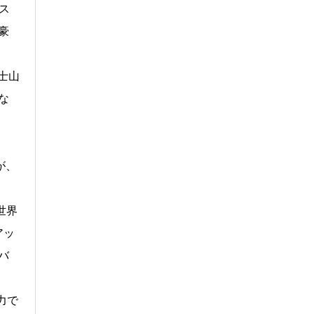
ス
豪
士山
な
が、
世界
アッ
バ
力で