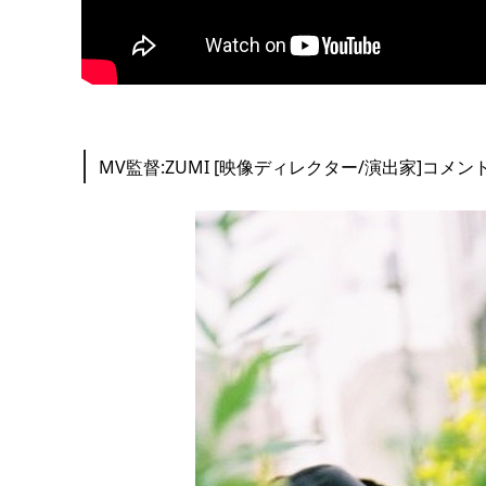
MV監督:ZUMI [映像ディレクター/演出家]コメン