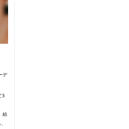
ーデ
て3
、結
も、