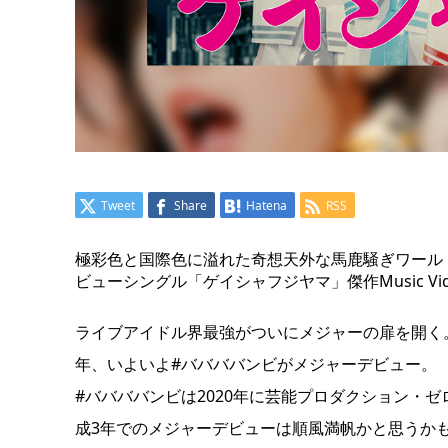
Tweet
Share
Hatena
RSS
極彩色と国際色に溢れた奇想天外な馬鹿騒ぎワール
ビューシングル「ゲイシャフジヤマ」傑作Music Vide
ライブアイドル界最強がついにメジャーの扉を開く。
年、いよいよ#ババババンビがメジャーデビュー。
#ババババンビは2020年に芸能プロダクション・
成3年でのメジャーデビューは順風満帆かと思うか