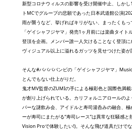
新型コロナウィルスの影響を受け開催中止、しかし1年
トMCでグループの悲願であった日本武道館公演(20
雨が襲うなど、挙げればキリがない、まったくもって
「ゲイシャフジヤマ」発売1ヶ月前には楽曲タイトル
登頂を企画。メンバー誰一人欠けることなく登頂に
ヴィジュアル以上に溢れるガッツを見せつけた姿が
そんな#ババババンビの「ゲイシャフジヤマ」Music Vi
とんでもない仕上がりだ。
鬼才MV監督のZUMIの手による極彩色と国際色満載
が創り上げられている。カリフォルニアロールのよ
パーな謎飲み会、アイドルと寿司湯呑みの融合、極めつ
ーが寿司にまたがる“寿司レース”は異常な狂騒感と熱
Vision Proで体験したい!)。そんな飛び道具