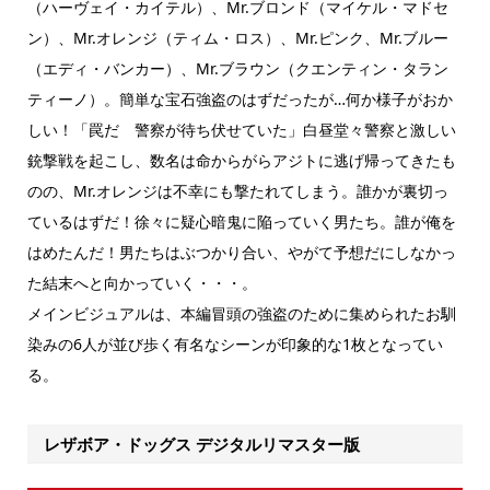
（ハーヴェイ・カイテル）、Mr.ブロンド（マイケル・マドセ
ン）、Mr.オレンジ（ティム・ロス）、Mr.ピンク、Mr.ブルー
（エディ・バンカー）、Mr.ブラウン（クエンティン・タラン
ティーノ）。簡単な宝石強盗のはずだったが…何か様子がおか
しい！「罠だ 警察が待ち伏せていた」白昼堂々警察と激しい
銃撃戦を起こし、数名は命からがらアジトに逃げ帰ってきたも
のの、Mr.オレンジは不幸にも撃たれてしまう。誰かが裏切っ
ているはずだ！徐々に疑心暗鬼に陥っていく男たち。誰が俺を
はめたんだ！男たちはぶつかり合い、やがて予想だにしなかっ
た結末へと向かっていく・・・。
メインビジュアルは、本編冒頭の強盗のために集められたお馴
染みの6人が並び歩く有名なシーンが印象的な1枚となってい
る。
レザボア・ドッグス デジタルリマスター版