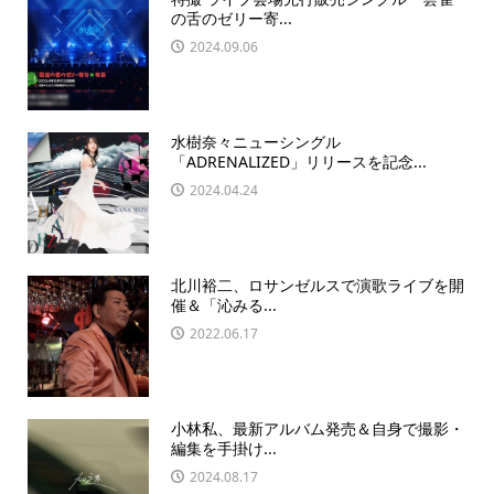
の舌のゼリー寄...
2024.09.06
水樹奈々ニューシングル
「ADRENALIZED」リリースを記念...
2024.04.24
北川裕二、ロサンゼルスで演歌ライブを開
催＆「沁みる...
2022.06.17
小林私、最新アルバム発売＆自身で撮影・
編集を手掛け...
2024.08.17