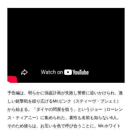
予告編は、明らかに強盗計画が失敗し警察に追いかけられ、激
しい銃撃戦を繰り広げるMr.ピンク（スティーヴ・ブシェミ）
から始まる。「ダイヤの問屋を狙う」というジョー（ローレン
ス・ティアニー）に集められた、素性も名前も知らない6人。
そのため彼らは、お互いを色で呼び合うことに。Mr.ホワイト