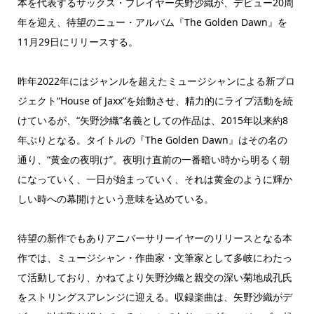
本を代表するサックス・プレイヤー矢野沙織が、デビュー20周
年を迎え、待望のニュー・アルバム『The Golden Dawn』を
11月29日にリリースする。
昨年2022年にはジャンルを超えたミュージシャンによる新プロ
ジェクト“House of Jaxx”を始動させ、精力的にライブ活動を続
けているが、“矢野沙織”名義としての作品は、2015年以来約8
年ぶりとなる。タイトルの『The Golden Dawn』はその名の
通り、“黄金の夜明け”。夜明け直前の一番暗い時から明るく朝
になっていく、一日が始まっていく、それは黄金のように輝か
しい時への幕開けという意味を込めている。
待望の新作でもありアニバーサリーイヤーのリリースとなる本
作では、ミュージシャン・作曲家・文筆家として多岐にわたっ
て活動しており、かねてより矢野沙織と親交の深い菊地成孔氏
をストリングスアレンジに迎える。収録楽曲は、矢野沙織がデ