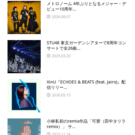
メトロノーム 4年ぶりとなるメジャー・デ
ビュー10周年...
2026.08.07
STU48 東京ガーデンシアターで8周年コン
サートで全26曲...
2025.03.20
XinU『ECHOES & BEATS (feat. Jairo)』配
信リリー...
2026.05.15
小林私初のremix作品「可塑（田中タリラ
remix）」 サ...
2023.11.14