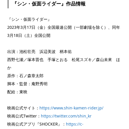
『シン・仮面ライダー』作品情報
『シン・仮面ライダー』
2023年3月17日（金）全国最速公開（一部劇場を除く）、同年
3月18日（土）全国公開
出演：池松壮亮 浜辺美波 柄本佑
西野七瀬／塚本晋也 手塚とおる 松尾スズキ／森山未來 ほ
か
原作：石ノ森章太郎
脚本・監督：庵野秀明
配給：東映
映画公式サイト：
https://www.shin-kamen-rider.jp/
映画公式Twitter：
https://twitter.com/shin_kr
映画公式アプリ『SHOCKER』：
https://c-