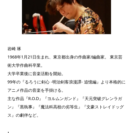
岩崎 琢
1968年1月21日生まれ、東京都出身の作曲家/編曲家。 東京芸
術大学作曲科卒業。
大学卒業後に音楽活動を開始。
99年の『るろうに剣心 -明治剣客浪漫譚- 追憶編』より本格的に
アニメ作品の音楽を手掛ける。
主な作品『R.O.D』『ヨルムンガンド』『天元突破グレンラガ
ン』『黒執事』『魔法科高校の劣等生』『文豪ストレイドッグ
ス』の劇伴など。