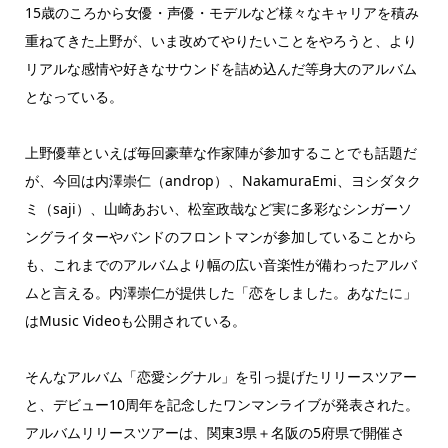
15歳のころから女優・声優・モデルなど様々なキャリアを積み
重ねてきた上野が、いま改めてやりたいことをやろうと、より
リアルな感情や好きなサウンドを詰め込んだ等身大のアルバム
となっている。
上野優華といえば毎回豪華な作家陣が参加することでも話題だ
が、今回は内澤崇仁（androp）、NakamuraEmi、ヨシダタク
ミ（saji）、山崎あおい、松室政哉など実に多彩なシンガーソ
ングライターやバンドのフロントマンが参加していることから
も、これまでのアルバムより幅の広い音楽性が備わったアルバ
ムと言える。内澤崇仁が提供した「恋をしました。あなたに」
はMusic Videoも公開されている。
そんなアルバム「恋愛シグナル」を引っ提げたリリースツアー
と、デビュー10周年を記念したワンマンライブが発表された。
アルバムリリースツアーは、関東3県＋名阪の5府県で開催さ