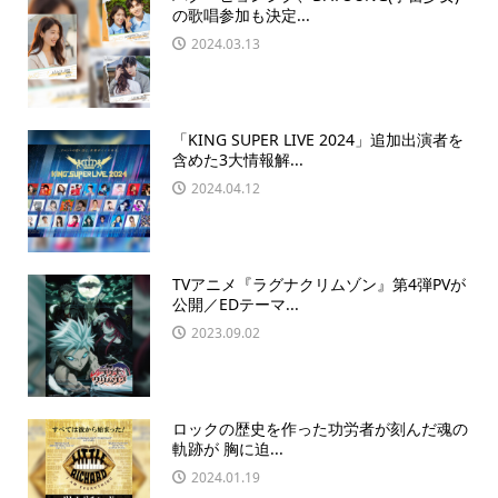
の歌唱参加も決定...
2024.03.13
「KING SUPER LIVE 2024」追加出演者を
含めた3大情報解...
2024.04.12
TVアニメ『ラグナクリムゾン』第4弾PVが
公開／EDテーマ...
2023.09.02
ロックの歴史を作った功労者が刻んだ魂の
軌跡が 胸に迫...
2024.01.19