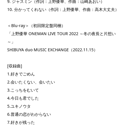
9. ジャスミン（作詞：上野優華、作曲：山崎あおい）
10. 分かってくれない（作詞：上野優華、作曲：高木大丈夫）
＜Blu-ray＞（初回限定盤同梱）
「上野優華 ONEMAN LIVE TOUR 2022 ～冬の夜長と片想い
～」
SHIBUYA duo MUSIC EXCHANGE（2022.11.15）
[収録曲]
1.好きでごめん
2.会いたくない、会いたい
3.こっちをむいて
4.今日も君でした
5.ユキノウタ
6.普通の恋がわからない
7.好きが残った