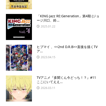
「KING Jazz RE:Generation」第4期 (ジョ
ージ川口、鈴...
2025.01.22
ヒプマイ 、<<2nd D.R.B>>直後を描くTV
ア...
2023.04.15
TVアニメ『多聞くん今どっち！？』#11
ここにいてええ...
2026.03.11