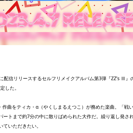
]に配信リリースするセルフリメイクアルバム第3弾『ZZ’s Ⅲ』
が決定した。
作詞・作曲をティカ・α（やくしまるえつこ）が務めた楽曲。「戦
パートまで約7分の中に散りばめられた大作だ。繰り返し発さ
いていただきたい。