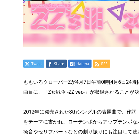
Tweet
Share
Hatena
RSS
ももいろクローバーZが4月7日午前0時[4月6日24時
曲目に、「Z女戦争 -ZZ ver.-」が収録されること
2012年に発売された8thシングルの表題曲で、
をテーマに書かれ、ローテンポからアップテンポな
擬音やセリフパートなどの割り振りにも注目して聴