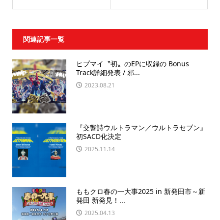
関連記事一覧
ヒプマイ〝初〟のEPに収録の Bonus
Track詳細発表 / 邪...
2023.08.21
『交響詩ウルトラマン／ウルトラセブン』
初SACD化決定
2025.11.14
ももクロ春の一大事2025 in 新発田市～新
発田 新発見！...
2025.04.13