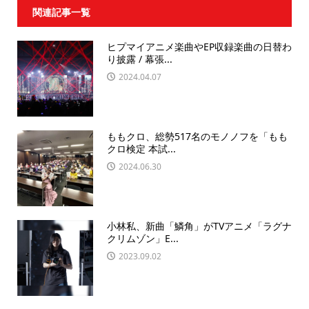
関連記事一覧
ヒプマイアニメ楽曲やEP収録楽曲の日替わ
り披露 / 幕張...
2024.04.07
ももクロ、総勢517名のモノノフを「もも
クロ検定 本試...
2024.06.30
小林私、新曲「鱗角」がTVアニメ「ラグナ
クリムゾン」E...
2023.09.02