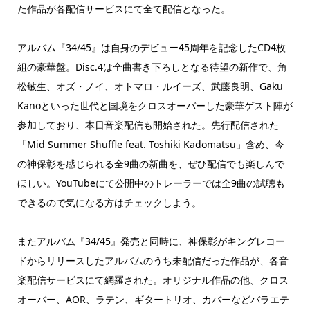
た作品が各配信サービスにて全て配信となった。
アルバム『34/45』は自身のデビュー45周年を記念したCD4枚
組の豪華盤。Disc.4は全曲書き下ろしとなる待望の新作で、角
松敏生、オズ・ノイ、オトマロ・ルイーズ、武藤良明、Gaku
Kanoといった世代と国境をクロスオーバーした豪華ゲスト陣が
参加しており、本日音楽配信も開始された。先行配信された
「Mid Summer Shuffle feat. Toshiki Kadomatsu」含め、今
の神保彰を感じられる全9曲の新曲を、ぜひ配信でも楽しんで
ほしい。YouTubeにて公開中のトレーラーでは全9曲の試聴も
できるので気になる方はチェックしよう。
またアルバム『34/45』発売と同時に、神保彰がキングレコー
ドからリリースしたアルバムのうち未配信だった作品が、各音
楽配信サービスにて網羅された。オリジナル作品の他、クロス
オーバー、AOR、ラテン、ギタートリオ、カバーなどバラエテ