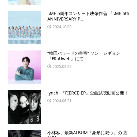
≠ME 5周年コンサート映像作品 『≠ME 5th
ANNIVERSARY P...
2024.10.03
“韓国バラードの皇帝” ソン・シギョン
『FRaUweb』にて...
2025.02.27
lynch. 『FIERCE-EP』全曲試聴動画公開！
2024.06.21
小林私、最新ALBUM『象形に裁つ』の 店