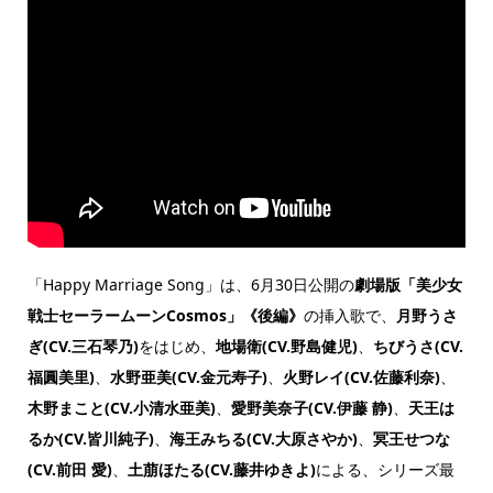
「Happy Marriage Song」は、6月30日公開の
劇場版「美少女
戦士セーラームーンCosmos」《後編》
の挿入歌で、
月野うさ
ぎ(CV.三石琴乃)
をはじめ、
地場衛(CV.野島健児)
、
ちびうさ(CV.
福圓美里)
、
水野亜美(CV.金元寿子)
、
火野レイ(CV.佐藤利奈)
、
木野まこと(CV.小清水亜美)
、
愛野美奈子(CV.伊藤 静)
、
天王は
るか(CV.皆川純子)
、
海王みちる(CV.大原さやか)
、
冥王せつな
(CV.前田 愛)
、
土萠ほたる(CV.藤井ゆきよ)
による、シリーズ最