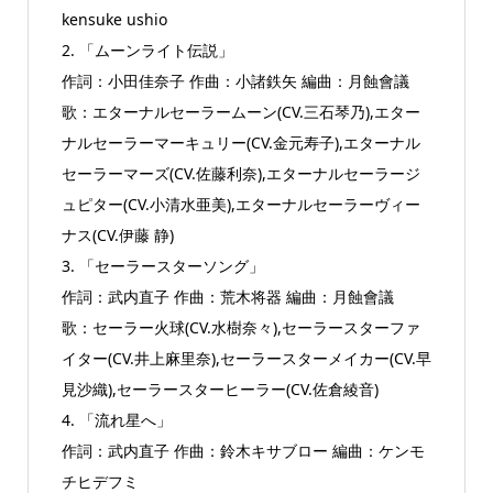
kensuke ushio
2. 「ムーンライト伝説」
作詞：小田佳奈子 作曲：小諸鉄矢 編曲：月蝕會議
歌：エターナルセーラームーン(CV.三石琴乃),エター
ナルセーラーマーキュリー(CV.金元寿子),エターナル
セーラーマーズ(CV.佐藤利奈),エターナルセーラージ
ュピター(CV.小清水亜美),エターナルセーラーヴィー
ナス(CV.伊藤 静)
3. 「セーラースターソング」
作詞：武内直子 作曲：荒木将器 編曲：月蝕會議
歌：セーラー火球(CV.水樹奈々),セーラースターファ
イター(CV.井上麻里奈),セーラースターメイカー(CV.早
見沙織),セーラースターヒーラー(CV.佐倉綾音)
4. 「流れ星へ」
作詞：武内直子 作曲：鈴木キサブロー 編曲：ケンモ
チヒデフミ