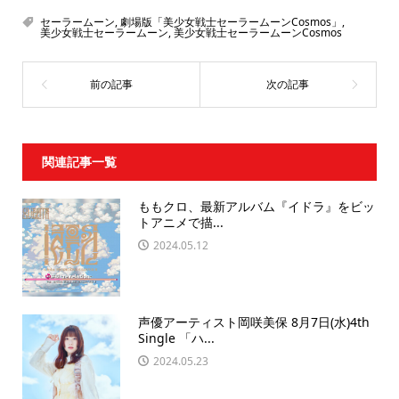
セーラームーン
,
劇場版「美少女戦士セーラームーンCosmos」
,
美少女戦士セーラームーン
,
美少女戦士セーラームーンCosmos
関連記事一覧
ももクロ、最新アルバム『イドラ』をビッ
トアニメで描...
2024.05.12
声優アーティスト岡咲美保 8月7日(水)4th
Single 「ハ...
2024.05.23