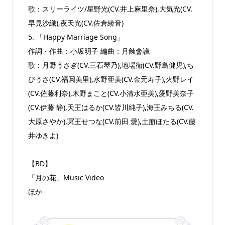
歌：スリーライツ/星野光(CV.井上麻里奈),大気光(CV.
早見沙織),夜天光(CV.佐倉綾音)
5. 「Happy Marriage Song」
作詞・作曲：小坂明子 編曲：月蝕會議
歌：月野うさぎ(CV.三石琴乃),地場衛(CV.野島健児),ち
びうさ(CV.福圓美里),水野亜美(CV.金元寿子),火野レイ
(CV.佐藤利奈),木野まこと(CV.小清水亜美),愛野美奈子
(CV.伊藤 静),天王はるか(CV.皆川純子),海王みちる(CV.
大原さやか),冥王せつな(CV.前田 愛),土萠ほたる(CV.藤
井ゆきよ)
【BD】
「月の花」Music Video
ほか