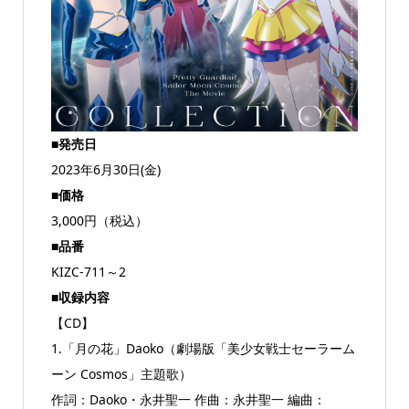
■発売日
2023年6月30日(金)
■価格
3,000円（税込）
■品番
KIZC-711～2
■収録内容
【CD】
1.「月の花」Daoko（劇場版「美少女戦士セーラーム
ーン Cosmos」主題歌）
作詞：Daoko・永井聖一 作曲：永井聖一 編曲：