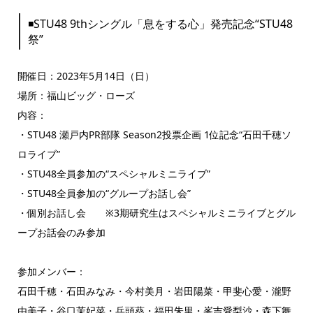
◾️STU48 9thシングル「息をする心」発売記念“STU48
祭”
開催日：2023年5月14日（日）
場所：福山ビッグ・ローズ
内容：
・STU48 瀬戸内PR部隊 Season2投票企画 1位記念“石田千穂ソ
ロライブ”
・STU48全員参加の“スペシャルミニライブ”
・STU48全員参加の“グループお話し会”
・個別お話し会 ※3期研究生はスペシャルミニライブとグル
ープお話会のみ参加
参加メンバー：
石田千穂・石田みなみ・今村美月・岩田陽菜・甲斐心愛・瀧野
由美子・谷口茉妃菜・兵頭葵・福田朱里・峯吉愛梨沙・森下舞