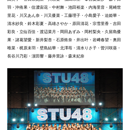
羽・沖侑果・信濃宙花・中村舞・池田裕楽・内海里音・尾崎世
里花・川又あん奈・川又優菜・工藤理子・小島愛子・迫姫華・
清水紗良・鈴木彩夏・高雄さやか・原田清花・宗雪里香・吉田
彩良・立仙百佳・渡辺菜月・岡田あずみ・岡村梨央・久留島優
果・諸葛望愛・新井梨杏・石原侑奈・井出叶・岩﨑春望・奥田
唯菜・梶原未羽・壁島結華・北澤苺・清水りさ子・曽川咲葵・
長谷川乃彩・濵田響・藤井里詠・森末妃奈