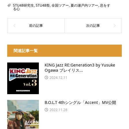
STU48研究生
,
STU48祭
,
全国ツアー
,
夏の瀬戸内ツアー
,
息をす
る心
関連記事一覧
KING Jazz RE:Generation3 by Yusuke
Ogawa プレイリス...
2024.12.11
B.O.L.T 4thシングル「Accent」MV公開
2022.11.28