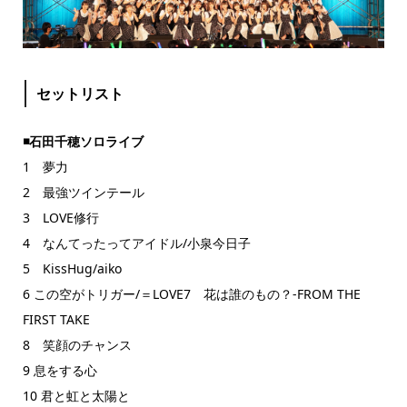
セットリスト
◾️石田千穂ソロライブ
1 夢力
2 最強ツインテール
3 LOVE修行
4 なんてったってアイドル/小泉今日子
5 KissHug/aiko
6 この空がトリガー/＝LOVE7 花は誰のもの？-FROM THE
FIRST TAKE
8 笑顔のチャンス
9 息をする心
10 君と虹と太陽と