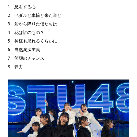
1 息をする心
2 ペダルと車輪と来た道と
3 船から降りた僕たちは
4 花は誰のもの？
5 神様も呆れるくらいに
6 自然淘汰主義
7 笑顔のチャンス
8 夢力