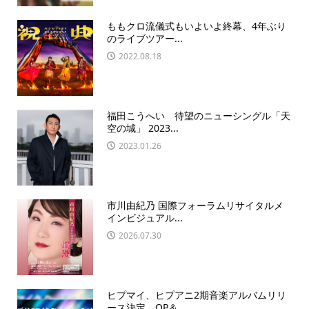
ももクロ流儀式もいよいよ終幕、4年ぶり
のライブツアー...
2022.08.18
福田こうへい 待望のニューシングル「天
空の城」 2023...
2023.01.26
市川由紀乃 国際フォーラムリサイタルメ
インビジュアル...
2026.07.30
ヒプマイ、ヒプアニ2期音楽アルバムリリ
ース決定、OP＆...