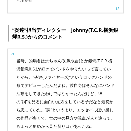
的場浩司
“炎達”担当ディレクター Johnny(T.C.R.横浜銀
蝿R.S.)からのコメント
当時、的場君は永ちゃん(矢沢永吉)とか銀蝿(T.C.R.横
浜銀蝿R.S.)が好きでバンドをやりたいって言ってい
たから、“炎達(ファイヤーズ)”というロックバンドの
形でデビューしたんだよね。彼自身はそんなにバンド
活動をしてきたわけではなかったんだけど、彼
の“詞”を見るに面白い見方をしている子だなと最初か
ら思っていた。“詞”というより、エッセイっぽい感じ
の作品が多くて、世の中の見方や視点が人と違って、
ちょっと斜めから見た切り口があったね。