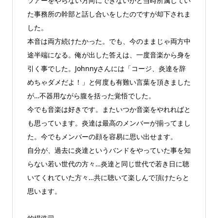
ツアーをやらない方向にできないかと当時所属してい
た事務所の幹部と話し合いをしたのですが却下されま
した。
本音は両方続けたかった。でも、今のままじゃ両方中
途半端になる。俺が出した答えは、一度音楽から身を
引く事でした。Johnnyさんには「コージ、炎達を辞
めちゃダメだよ！」と何度も有難い言葉を頂きました
が…不器用ながら腹を括った覚悟でした。
今でも音楽は好きです。またいつか音楽をやれればと
も思っています。炎達は最高のメンバーが揃ってまし
た。今でもメンバーの顔を容易に思い出せます。
自分が、過去に炎達というバンドをやっていた事を知
らない若い世代の方々…炎達と同じ世代で若き日に聴
いてくれていた方々…共に聴いて楽しんで頂けたらと
思います。