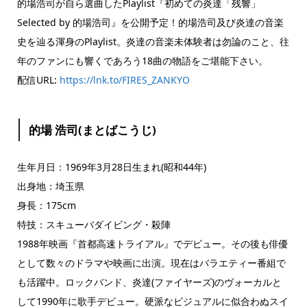
的場浩司が自ら選曲したPlaylist『初めての炎達「残響」
Selected by 的場浩司』を公開予定！的場浩司及び炎達の音楽
史を辿る渾身のPlaylist。炎達の音楽未体験者は勿論のこと、往
年のファンにも響くであろう18曲の物語をご堪能下さい。
配信URL:
https://lnk.to/FIRES_ZANKYO
的場 浩司(まとばこうじ)
生年月日：1969年3月28日生まれ(昭和44年)
出身地：埼玉県
身長：175cm
特技：スキューバダイビング・殺陣
1988年映画『首都高速トライアル』でデビュー。その後も俳優
として数々のドラマや映画に出演。現在はバラエティー番組で
も活躍中。ロックバンド、炎達(ファイヤーズ)のヴォーカルと
して1990年に歌手デビュー。硬派なビジュアルに似合わぬスイ