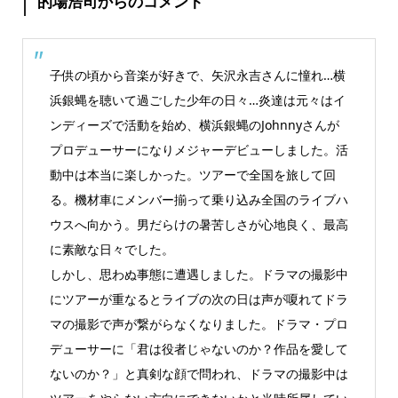
的場浩司からのコメント
子供の頃から音楽が好きで、矢沢永吉さんに憧れ…横
浜銀蝿を聴いて過ごした少年の日々…炎達は元々はイ
ンディーズで活動を始め、横浜銀蝿のJohnnyさんが
プロデューサーになりメジャーデビューしました。活
動中は本当に楽しかった。ツアーで全国を旅して回
る。機材車にメンバー揃って乗り込み全国のライブハ
ウスへ向かう。男だらけの暑苦しさが心地良く、最高
に素敵な日々でした。
しかし、思わぬ事態に遭遇しました。ドラマの撮影中
にツアーが重なるとライブの次の日は声が嗄れてドラ
マの撮影で声が繋がらなくなりました。ドラマ・プロ
デューサーに「君は役者じゃないのか？作品を愛して
ないのか？」と真剣な顔で問われ、ドラマの撮影中は