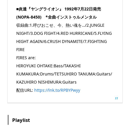
■炎達『ヤングライオン』 1992年7月22日発売
(NOPA-8450) *全曲インストゥルメンタル
収録曲:1.呼びおこせ、今、熱い魂を…/2.JUNGLE
NIGHT/3.DOG FIGHT/4.RED HURRICANE/5.FLYING
HIGHT AGAIN/6.CRUSH DYNAMITE/7.FIGHTING
FIRE
FIRES are:
HIROYUKI OHTAKE:Bass/TAKASHI
KUMAKURA:Drums/TETSUHIRO TANUMA:Guitars/
KAZUHIRO NISHIMURA:Guitars
配信URL:
https://lnk.to/RPBYPwyy
Playlist