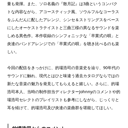
量も発揮。また、ソロ名義の『散月記』は3曲というコンパク
トな内容ながら、アコースティック風、ソウルフルなコーラス
をふんだんに配したアレンジ、シンセ＆ストリングスをベース
にしたオーケストラテイストと三曲三様の異なるサウンドを楽
しめる異色作。本作収録のシンフォニックな「卒業式の唄」と
炎達のバンドアレンジでの「卒業式の唄」を聴き比べるのも楽
しい。
今回の配信をきっかけに、的場浩司の音楽史を辿り、90年代の
サウンドに触れ、現代とはひと味違う過去カタログならではの
新たな音楽の魅力を発見してもらえると嬉しい。さらに、的場
浩司本人、当時の制作担当ディレクターJohnnyのコメントや的
場浩司セレクトのプレイリストも参考にしながら、じっくりと
耳を傾けて、的場浩司及び炎達の楽曲群を堪能してほしい。