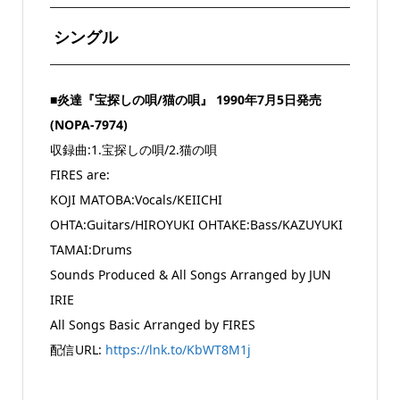
シングル
■炎達『宝探しの唄/猫の唄』 1990年7月5日発売
(NOPA-7974)
収録曲:1.宝探しの唄/2.猫の唄
FIRES are:
KOJI MATOBA:Vocals/KEIICHI
OHTA:Guitars/HIROYUKI OHTAKE:Bass/KAZUYUKI
TAMAI:Drums
Sounds Produced & All Songs Arranged by JUN
IRIE
All Songs Basic Arranged by FIRES
配信URL:
https://lnk.to/KbWT8M1j