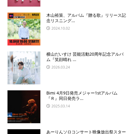
木山裕策、アルバム『贈る歌』リリース記
念リスニング...
2024.10.02
横山だいすけ 芸能活動20周年記念アルバ
ム『笑顔晴れ ...
2026.03.24
Bimi 4月9日発売メジャー1stアルバム
『Ｒ』同日発売ラ...
2025.03.14
あーりんソロコンサート映像放出祭スター