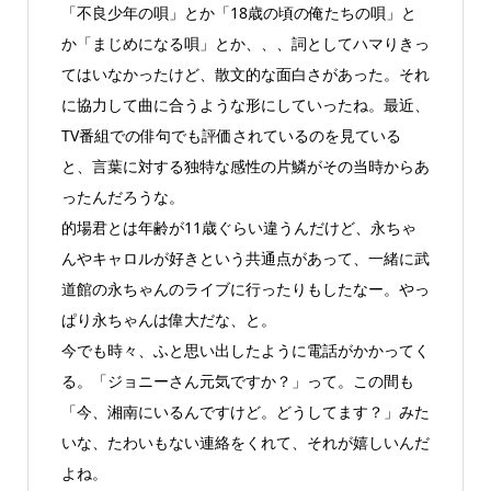
「不良少年の唄」とか「18歳の頃の俺たちの唄」と
か「まじめになる唄」とか、、、詞としてハマりきっ
てはいなかったけど、散文的な面白さがあった。それ
に協力して曲に合うような形にしていったね。最近、
TV番組での俳句でも評価されているのを見ている
と、言葉に対する独特な感性の片鱗がその当時からあ
ったんだろうな。
的場君とは年齢が11歳ぐらい違うんだけど、永ちゃ
んやキャロルが好きという共通点があって、一緒に武
道館の永ちゃんのライブに行ったりもしたなー。やっ
ぱり永ちゃんは偉大だな、と。
今でも時々、ふと思い出したように電話がかかってく
る。「ジョニーさん元気ですか？」って。この間も
「今、湘南にいるんですけど。どうしてます？」みた
いな、たわいもない連絡をくれて、それが嬉しいんだ
よね。