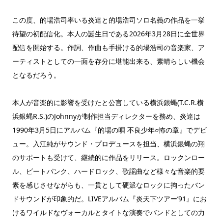
この度、的場浩司率いる炎達と的場浩司ソロ名義の作品を一挙
待望の初配信化。本人の誕生日である2026年3月28日に全世界
配信を開始する。作詞、作曲も手掛ける的場浩司の音楽家、ア
ーティストとしての一面を存分に堪能出来る、素晴らしい機会
となるだろう。
本人が音楽的に影響を受けたと公言している横浜銀蝿(T.C.R.横
浜銀蝿R.S.)のJohnnyが制作担当ディレクターを務め、炎達は
1990年3月5日にアルバム『的場の唄 不良少年○怖の章』でデビ
ュー。入江純がサウンド・プロデュースを担当、横浜銀蝿の翔
のサポートも受けて、継続的に作品をリリース。ロックンロー
ル、ビートパンク、ハードロック、歌謡曲など様々な音楽的要
素を感じさせながらも、一貫として硬派なロックに拘ったバン
ドサウンドが印象的だ。LIVEアルバム『炎天下ツアー’91』にお
けるワイルドなヴォーカルとタイトな演奏でバンドとしての力