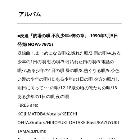
アルバム
■炎達『的場の唄 不良少年○怖の章』 1990年3月5日
発売(NOPA-7975)
収録曲:1.まじめになる唄/2.惚れた唄/3.雨の唄/4.ある
少年の1日の唄 朝の唄/5.薄汚れた街の唄/6.電話の
唄/7.ある少年の1日の唄 昼の唄/8.熱くなる唄/9.茶色
い髪の少年の唄/10.ある少年の1日の唄 夕方の唄/11.
明日に向って･･･の唄/12.18歳の頃の俺たちの唄/13.
ある少年の1日の唄 夜の唄
FIRES are:
KOJI MATOBA:Vocals/KEIICHI
OHTA:Guitars/HIROYUKI OHTAKE:Bass/KAZUYUKI
TAMAI:Drums