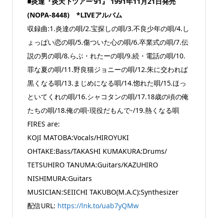
■炎達『炎天下ツアー’91』 1991年11月21日発売
(NOPA-8448) *LIVEアルバム
収録曲:1.炎達の唄/2.宝探しの唄/3.不良少年の唄/4.し
ょっぱい恋の唄/5.傷ついた心の唄/6.卒業式の唄/7.伝
説の男の唄/8.らぶ・れたーの唄/9.続・電話の唄/10.
罪な夏の唄/11.野良猫ジョニーの唄/12.朱に交われば
黒くなる唄/13.まじめになる唄/14.惚れた唄/15.ほっ
といてくれの唄/16.シャコタンの唄/17.18歳の頃の俺
たちの唄/18.俺の唄-現役だもんで-/19.熱くなる唄
FIRES are:
KOJI MATOBA:Vocals/HIROYUKI
OHTAKE:Bass/TAKASHI KUMAKURA:Drums/
TETSUHIRO TANUMA:Guitars/KAZUHIRO
NISHIMURA:Guitars
MUSICIAN:SEIICHI TAKUBO(M.A.C):Synthesizer
配信URL:
https://lnk.to/uab7yQMw