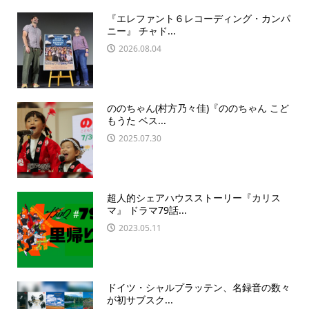
『エレファント６レコーディング・カンパ
ニー』 チャド...
2026.08.04
ののちゃん(村方乃々佳)『ののちゃん こど
もうた ベス...
2025.07.30
超人的シェアハウスストーリー『カリス
マ』 ドラマ79話...
2023.05.11
ドイツ・シャルプラッテン、名録音の数々
が初サブスク...