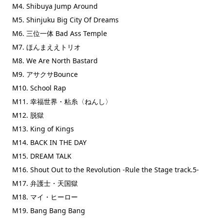
M4. Shibuya Jump Around
M5. Shinjuku Big City Of Dreams
M6. 三位一体 Bad Ass Temple
M7. ほんまええトリオ
M8. We Are North Bastard
M9. アサクサBounce
M10. School Rap
M11. 幸福世界・粘糸〈ねんし〉
M12. 脱獄
M13. King of Kings
M14. BACK IN THE DAY
M15. DREAM TALK
M16. Shout Out to the Revolution -Rule the Stage track.5-
M17. 弁護士・天国獄
M18. マイ・ヒーロー
M19. Bang Bang Bang