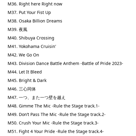
M36. Right here Right now
M37. Put Your Fist Up
M38. Osaka Billion Dreams
M39. 夜風
M40. Shibuya Crossing
M41. Yokohama Cruisin’
M42. We Go On
M43. Division Dance Battle Anthem -Battle of Pride 2023-
M44. Let It Bleed
M45. Bright & Dark
M46. 三心同体
M47. 一つ、また一つ壁を越え
M48. Gimme The Mic -Rule the Stage track.1-
M49. Don’t Pass The Mic -Rule the Stage track.2-
M50. Crush Your Mic -Rule the Stage track.3-
M51. Fight 4 Your Pride -Rule the Stage track.4-