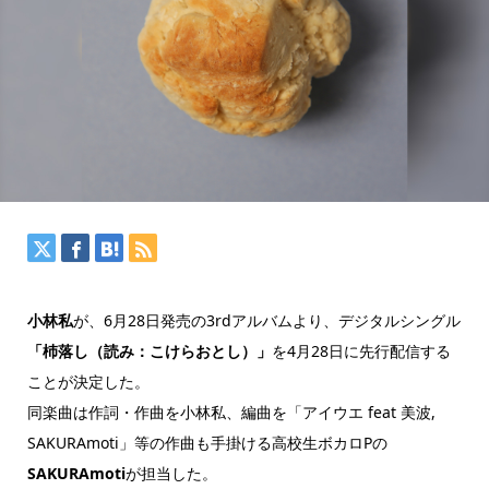
小林私
が、6月28日発売の3rdアルバムより、デジタルシングル
「杮落し（読み：こけらおとし）」
を4月28日に先行配信する
ことが決定した。
同楽曲は作詞・作曲を小林私、編曲を「アイウエ feat 美波,
SAKURAmoti」等の作曲も手掛ける高校生ボカロPの
SAKURAmoti
が担当した。