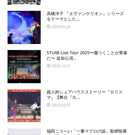
高橋洋子 『エヴァンゲリオン』シリーズ
をテーマとした...
2023.05.29
STU48 Live Tour 2025〜傷つくことが青春
だ〜 追加公演...
2025.12.21
超人的シェアハウスストーリー『カリス
マ』【舞台『カ...
2025.02.07
福田こうへい「一番マグロの謳」歌碑除幕