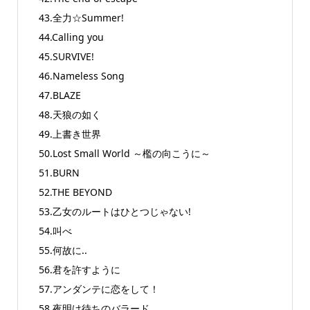
43.全力☆Summer!
44.Calling you
45.SURVIVE!
46.Nameless Song
47.BLAZE
48.天狼の如く
49.上書き世界
50.Lost Small World ～檻の向こうに～
51.BURN
52.THE BEYOND
53.乙女のルートはひとつじゃない!
54.叫べ
55.何故に..
56.君を許すように
57.アンダンテに恋をして！
58.夜明け待ちのバラード