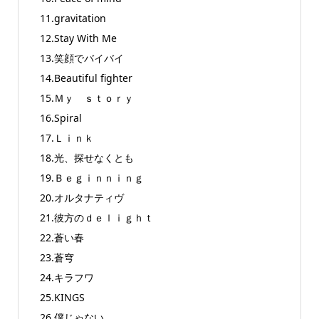
11.gravitation
12.Stay With Me
13.笑顔でバイバイ
14.Beautiful fighter
15.Ｍｙ ｓｔｏｒｙ
16.Spiral
17.Ｌｉｎｋ
18.光、探せなくとも
19.Ｂｅｇｉｎｎｉｎｇ
20.オルタナティヴ
21.彼方のｄｅｌｉｇｈｔ
22.蒼い春
23.蒼穹
24.キラフワ
25.KINGS
26.僕じゃない