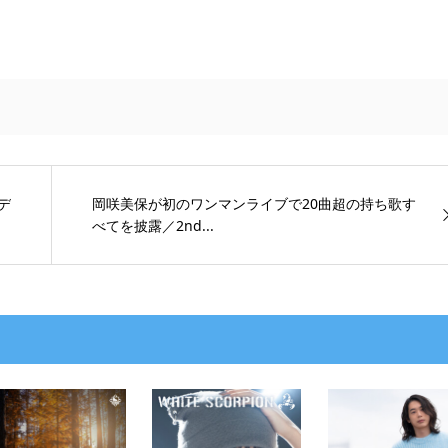
dデ
岡咲美保が初のワンマンライブで20曲超の持ち歌す
べてを披露／2nd...