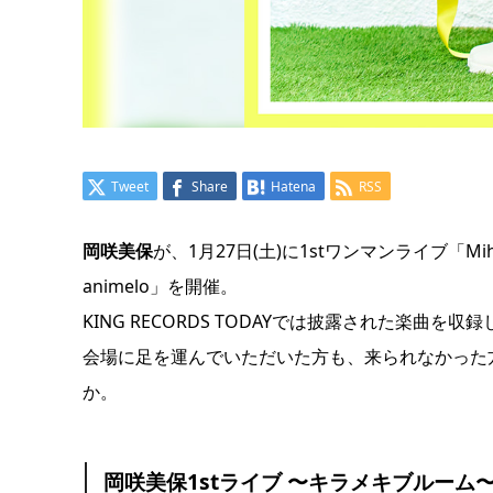
Tweet
Share
Hatena
RSS
岡咲美保
が、1月27日(土)に1stワンマンライブ「Miho Ok
animelo」を開催。
KING RECORDS TODAYでは披露された楽曲を
会場に足を運んでいただいた方も、来られなかった方
か。
岡咲美保1stライブ 〜キラメキブルーム〜 P