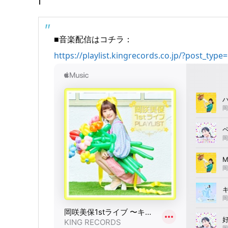
■音楽配信はコチラ：
https://playlist.kingrecords.co.jp/?post_type