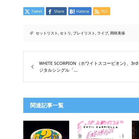
Tweet
Share
Hatena
RSS
セットリスト
,
セトリ
,
プレイリスト
,
ライブ
,
岡咲美保
WHITE SCORPION（ホワイトスコーピオン) 、3r
ジタルシングル「...
関連記事一覧