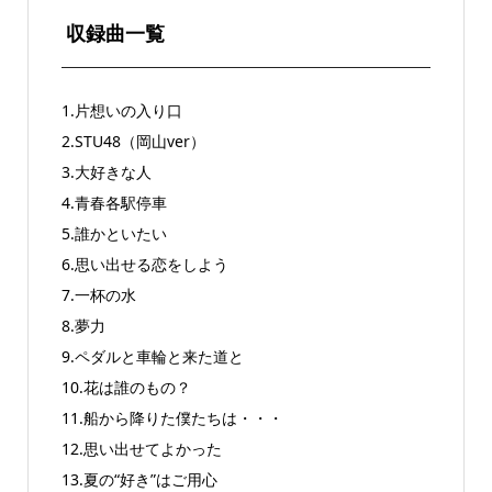
収録曲一覧
1.片想いの入り口
2.STU48（岡山ver）
3.大好きな人
4.青春各駅停車
5.誰かといたい
6.思い出せる恋をしよう
7.一杯の水
8.夢力
9.ペダルと車輪と来た道と
10.花は誰のもの？
11.船から降りた僕たちは・・・
12.思い出せてよかった
13.夏の“好き”はご用心