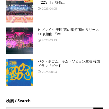
『ZZ’s Ⅲ』収録...
2023.04.05
ヒプマイ 中王区“言の葉党”初のリリース
CD表題曲 「Ve...
2023.03.13
パク・ボゴム、キム・ソヒョン主演 韓国
ドラマ『グッド...
2025.08.04
検索 / Search