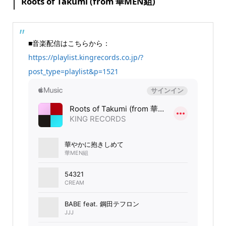
Roots of Takumi (from 華MEN組)
■音楽配信はこちらから：
https://playlist.kingrecords.co.jp/?
post_type=playlist&p=1521