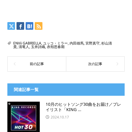
ENVii GABRIELLA
,
ユッコ・ミラー
,
内田雄馬
,
宮野真守
,
杉山清
貴
,
清竜人
,
玉井詩織
,
赤頬思春期
関連記事一覧
10月のヒットソング30曲をお届け／プレ
イリスト「KING ...
2024.10.17