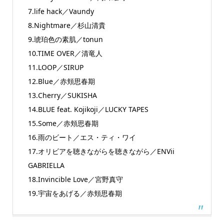
7.life hack／Vaundy
8.Nightmare／杉山清貴
9.琥珀色の素肌／tonun
10.TIME OVER／清竜人
11.LOOP／SIRUP
12.Blue／赤頬思春期
13.Cherry／SUKISHA
14.BLUE feat. Kojikoji／LUCKY TAPES
15.Some／赤頬思春期
16.雨のビート／エス・ティ・ワイ
17.オリビアを聴きながらを聴きながら／ENVii
GABRIELLA
18.Invincible Love／宮野真守
19.宇宙をあげる／赤頬思春期