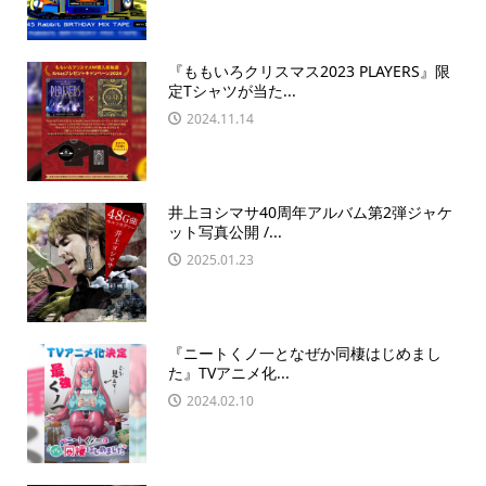
『ももいろクリスマス2023 PLAYERS』限
定Tシャツが当た...
2024.11.14
井上ヨシマサ40周年アルバム第2弾ジャケ
ット写真公開 /...
2025.01.23
『ニートくノ一となぜか同棲はじめまし
た』TVアニメ化...
2024.02.10