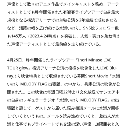
声優として数々のアニメ作品でメインキャストを務め、アーテ
ィストとしても昨年開催された有観客ライブツアーで自身最大
規模となる横浜アリーナでの単独公演を2年連続で成功させる
など、活躍の幅を広げ続ける水瀬いのり。SNS総フォロワー数
も145万人（2023.4.24時点）を突破し、人気・実力を兼ね備え
た声優アーティストとして最前線を走り続けている。
4月25日、昨年開催したライブツアー『Inori Minase LIVE
TOUR glow』横浜アリーナ公演の模様を映像化したLIVE Blu-
rayより映像特典として収録されている幕間Short Movie「水瀬
いのり MELODY FLAG 出張版」の中から、兵庫公演の映像が公
開された。この映像は毎週日曜22時より文化放送でオンエア中
の自身のレギュラーラジオ「水瀬いのり MELODY FLAG」の出
張版と題して、ゲストから届いた悩み相談メールに水瀬が回答
していくというもの。メールを読み進めていくと、差出人が水
瀬と仕事でもプライベートでも交流の深い声優・加隈亜衣と久