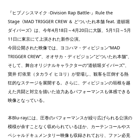
『ヒプノシスマイク -Division Rap Battle-』Rule the
Stage《MAD TRIGGER CREW ＆ どついたれ本舗 feat. 道頓堀
ダイバーズ》は、今年4月18日～4月20日に大阪、5月1日～5月
11日に東京にて上演された新作公演。
今回公開された映像では、ヨコハマ・ディビジョン“MAD
TRIGGER CREW”、オオサカ・ディビジョン“どついたれ本舗”、
そして、舞台オリジナルキャラクターの“道頓堀ダイバーズ”、
寶井 灯依里（タカライ ヒヨリ）が登場し、観客を圧倒する熱
狂的なステージを展開する。さらに、ディビジョンの垣根を越
えた共闘と対立を描いた迫力あるパフォーマンスも体感できる
映像となっている。
本Blu-rayには、圧巻のパフォーマンスが繰り広げられる公演の
模様が余すことなく収められているほか、カーテンコールやス
ペシャルドキュメンタリー映像も収録されており、ファン必見