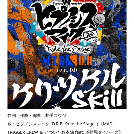
作詞・作曲・編曲：井手コウジ
歌：ヒプノシスマイク -D.R.B- Rule the Stage（《MAD
TRIGGER CREW ＆ どついたれ本舗 feat. 道頓堀ダイバーズ》