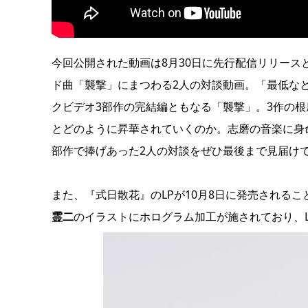
今回公開された動画は8月30日に先行配信リリー
ド曲「襲撃」にまつわる2人の対談動画。「最低な
クビデオ3部作の完結編ともなる「襲撃」。3作の
とどのように昇華されていくのか。志磨の音楽に身
部作で捧げあった2人の対談をぜひ最後まで見届け
また、『式日散花』のLPが10月8日に発売される
霊二
のイラストにホログラム加工が施されており、