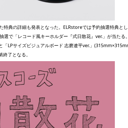
特典の詳細も発表となった。ELRstoreでは予約抽選特典と
、抽選で「レコード風キーホルダー『式日散花』ver.」が当たる
サイズビジュアルボード 志磨遼平ver.」(315mm×315m
第終了となる。