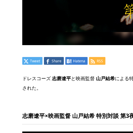
Tweet
Share
Hatena
RSS
ドレスコーズ
志磨遼平
と映画監督
山戸結希
による特
された。
志磨遼平×映画監督 山戸結希 特別対談 第3