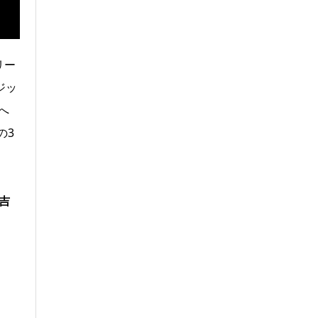
リー
ジッ
へ
の3
吉