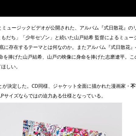
スとミュージックビデオが公開された、アルバム『式日散花』の
ともだち」「少年セゾン」と続いた山戸結希 監督によるミュー
根底に存在するテーマとは何なのか。またアルバム『式日散花』
命を捧げた山戸結希、山戸の映像に身命を捧げた志磨遼平。こ
てほしい。
ことが決定した。CD同様、ジャケット全面に描かれた漫画家・
不
LPサイズならではの迫力ある仕様となっている。