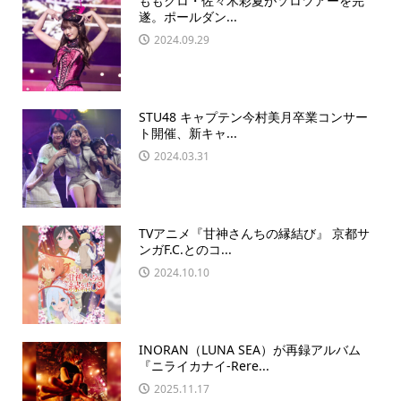
ももクロ・佐々木彩夏がソロツアーを完
遂。ポールダン...
2024.09.29
STU48 キャプテン今村美月卒業コンサー
ト開催、新キャ...
2024.03.31
TVアニメ『甘神さんちの縁結び』 京都サ
ンガF.C.とのコ...
2024.10.10
INORAN（LUNA SEA）が再録アルバム
『ニライカナイ-Rere...
2025.11.17