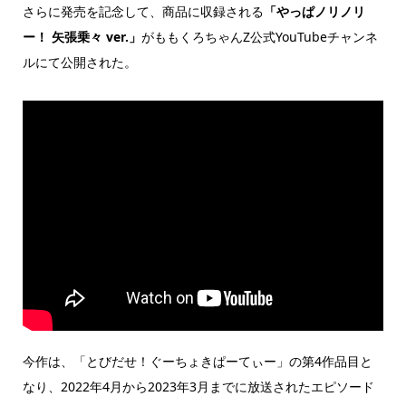
さらに発売を記念して、商品に収録される
「やっぱノリノリ
ー！ 矢張乗々 ver.」
がももくろちゃんZ公式YouTubeチャンネ
ルにて公開された。
今作は、「とびだせ！ぐーちょきぱーてぃー」の第4作品目と
なり、2022年4月から2023年3月までに放送されたエピソード