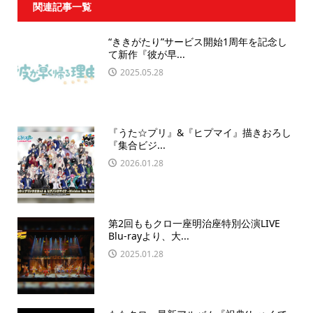
関連記事一覧
“ききがたり”サービス開始1周年を記念し
て新作『彼が早...
2025.05.28
『うた☆プリ』&『ヒプマイ』描きおろし
『集合ビジ...
2026.01.28
第2回ももクロ一座明治座特別公演LIVE
Blu-rayより、大...
2025.01.28