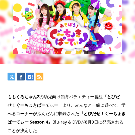
ももくろちゃんZ
の幼児向け知育バラエティー番組
「とびだ
せ！ぐーちょきぱーてぃー」
より、みんなと一緒に遊べて、学
べるコーナーがふんだんに収録された
『とびだせ！ぐーちょき
ぱーてぃー Season 4』
Blu-ray & DVDが8月9日に発売される
ことが決定した。