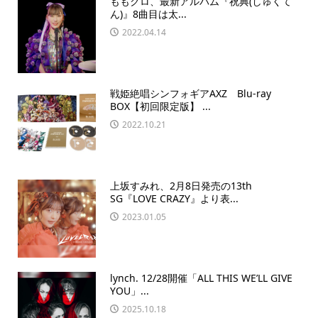
ももクロ、最新アルバム『祝典(しゅくて
ん)』8曲目は太...
2022.04.14
戦姫絶唱シンフォギアAXZ Blu-ray
BOX【初回限定版】 ...
2022.10.21
上坂すみれ、2月8日発売の13th
SG『LOVE CRAZY』より表...
2023.01.05
lynch. 12/28開催「ALL THIS WE’LL GIVE
YOU」...
2025.10.18