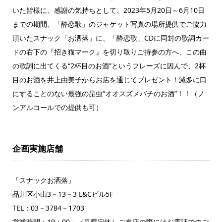
いた皆様に、感謝の気持ちとして、2023年5月20日～6月10日
までの期間、「酔恋歌」のジャケット写真の場所提供でご協力
頂いたスナック「お洒落」に、「酔恋歌」CDに同封の歌詞カー
ドの右下の『招き猫マーク』を切り取りご持参の方へ、この曲
の歌詞に出てくる“2杯目のお酒”というフレーズに因んで、2杯
目のお酒を井上由美子からお店を通じてプレゼント！滅多に口
にすることのない最強の昆虫“オオスズメバチのお酒”！！（ノ
ンアルコールでの提供も可）
企画実施店舗
「スナックお洒落」
品川区小山3－13－3 L&Cビル5F
TEL：03－3784－1703
営業時間：19：00～（月曜定休）ご来店の際にはお電話でのご