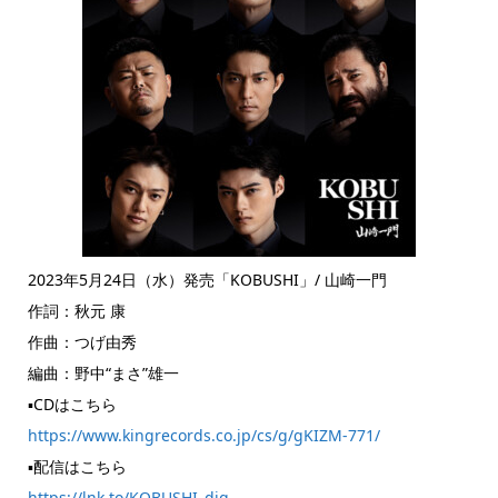
2023年5月24日（水）発売「KOBUSHI」/ 山崎一門
作詞：秋元 康
作曲：つげ由秀
編曲：野中“まさ”雄一
▪️CDはこちら
https://www.kingrecords.co.jp/cs/g/gKIZM-771/
▪️配信はこちら
https://lnk.to/KOBUSHI_dig