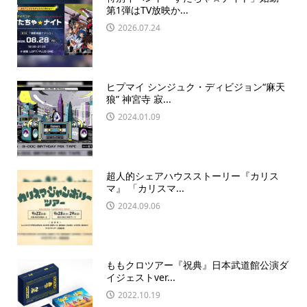
第1弾はTV放映か...
2026.07.24
ヒプマイ シンジュク・ディビジョン“麻天
狼” 神宮寺 寂...
2024.01.09
超人的シェアハウスストーリー『カリス
マ』 「カリスマ...
2024.09.06
ももクロツアー『祝典』日本武道館公演ダ
イジェストver...
2022.10.19