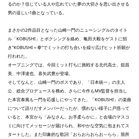
るのか？信じている人や忘れていた夢の大切さを思い出させる
男の逞しい1曲となっている。
まさかの2作品目となった山崎一門のニューシングルのタイト
ル「KOBUSHI」とボクシングを絡め、亀田大毅をゲストに招
き“KOBUSHI＝拳”でミットの打ち合いを繰り広げヒット祈願が
行われた。
オープニングでは、今回ミット打ちに挑戦する北代高士、舘昌
美、中澤達也、喜矢武豊が登場。
そしてなんと、山崎一門のボスであり、「日本統一」の主人
公、総合プロデュースを務め、さらに今作もMV監督を担当し
た本宮泰風も一門を応援しにやってきた。「KOBUSHI」の楽曲
について語りだすメンバーだったが、慣れない様子に戸惑って
いると、本宮から「みなさん、お手柔らかに」と会場のマスコ
ミに向けてメッセージが届けられ、和やかな空気に包まれてス
タートした。また印象的な歌詞「おらおらおらお～らら」箇所