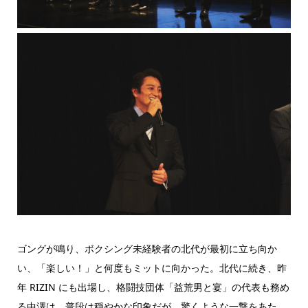
ゴングが鳴り、ボクシング未経験者の北代が最初に立ち向か
い、「楽しい！」と何度もミットに向かった。北代に続き、昨
年 RIZIN にも出場し、格闘技団体「益荒男と宴」の代表も務め
る中澤は、普段は穏やかな印象だが、驚くような一撃をあた