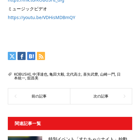
ミュージックビデオ
https://youtu.be/VDHisMDBmQY
KOBUSHI
,
中澤達也
,
亀田大毅
,
北代高士
,
喜矢武豊
,
山崎一門
,
日
本統一
,
舘昌美
関連記事一覧
特別イベント「すたちゃ☆ナイト」始動