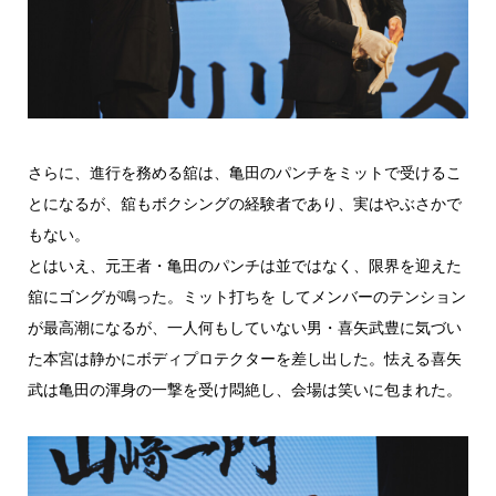
さらに、進行を務める舘は、亀田のパンチをミットで受けるこ
とになるが、舘もボクシングの経験者であり、実はやぶさかで
もない。
とはいえ、元王者・亀田のパンチは並ではなく、限界を迎えた
舘にゴングが鳴った。ミット打ちを してメンバーのテンション
が最高潮になるが、一人何もしていない男・喜矢武豊に気づい
た本宮は静かにボディプロテクターを差し出した。怯える喜矢
武は亀田の渾身の一撃を受け悶絶し、会場は笑いに包まれた。