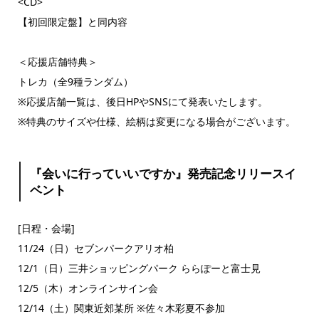
<CD>
【初回限定盤】と同内容
＜応援店舗特典＞
トレカ（全9種ランダム）
※応援店舗一覧は、後日HPやSNSにて発表いたします。
※特典のサイズや仕様、絵柄は変更になる場合がございます。
『会いに行っていいですか』発売記念リリースイ
ベント
[日程・会場]
11/24（日）セブンパークアリオ柏
12/1（日）三井ショッピングパーク ららぽーと富士見
12/5（木）オンラインサイン会
12/14（土）関東近郊某所 ※佐々木彩夏不参加