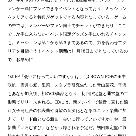
ァンが一緒にプレイできるイベントとなっており、ミッション
をクリアすると特典がゲットできる内容となっている。ゲーム
の中では、メンバーやファン同士でチャットができたり、ここ
でしか手に入らないイベント限定グッズを手にいれるチャンス
も。ミッションは第１から第３まであるので、力を合わせてク
リアを目指そう！イベント期間は11月18日までとなっているの
で、お早めに。
1st EP『会いに行っていいですか』は、元CROWN POPの田中
咲帆、雪月心愛、里菜、スタプラ研究生だった青山菜花、千浜
もあなが加入後、初のCD商品となり、初回限定盤と通常盤の二
形態でリリースされる。CDには、新メンバーで録音し直した浪
江女子発組合の代表曲や待望の音源化となるユニット楽曲に加
えて、リード曲となる新曲「会いに行っていいですか」や、最
新曲「いろむすび」などが収録される予定だ。初回限定盤に収
録されるBlu-rayには、リード曲のミュージックビデオと1時間