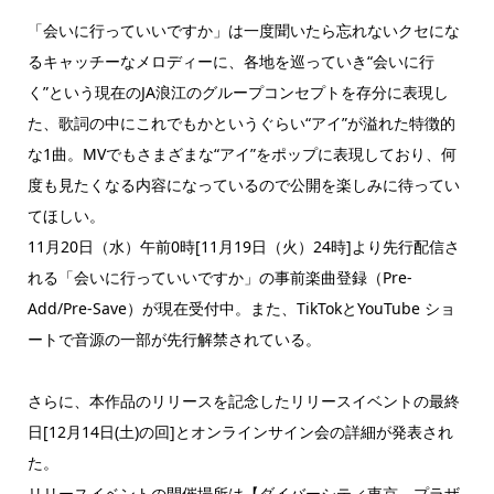
「会いに行っていいですか」は一度聞いたら忘れないクセにな
るキャッチーなメロディーに、各地を巡っていき“会いに行
く”という現在のJA浪江のグループコンセプトを存分に表現し
た、歌詞の中にこれでもかというぐらい“アイ”が溢れた特徴的
な1曲。MVでもさまざまな“アイ”をポップに表現しており、何
度も見たくなる内容になっているので公開を楽しみに待ってい
てほしい。
11月20日（水）午前0時[11月19日（火）24時]より先行配信さ
れる「会いに行っていいですか」の事前楽曲登録（Pre-
Add/Pre-Save）が現在受付中。また、TikTokとYouTube ショ
ートで音源の一部が先行解禁されている。
さらに、本作品のリリースを記念したリリースイベントの最終
日[12月14日(土)の回]とオンラインサイン会の詳細が発表され
た。
リリースイベントの開催場所は【ダイバーシティ東京 プラザ