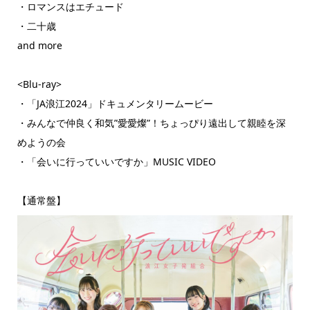
・ロマンスはエチュード
・二十歳
and more
<Blu-ray>
・「JA浪江2024」ドキュメンタリームービー
・みんなで仲良く和気”愛愛燦”！ちょっぴり遠出して親睦を深
めようの会
・「会いに行っていいですか」MUSIC VIDEO
【通常盤】