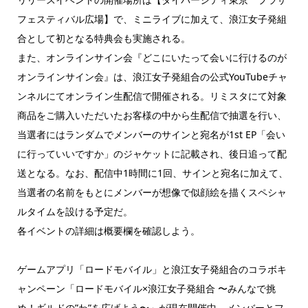
フェスティバル広場】で、ミニライブに加えて、浪江女子発組
合として初となる特典会も実施される。
また、オンラインサイン会『どこにいたって会いに行けるのが
オンラインサイン会』は、浪江女子発組合の公式YouTubeチャ
ンネルにてオンライン生配信で開催される。リミスタにて対象
商品をご購入いただいたお客様の中から生配信で抽選を行い、
当選者にはランダムでメンバーのサインと宛名が1st EP「会い
に行っていいですか」のジャケットに記載され、後日追って配
送となる。なお、配信中1時間に1回、サインと宛名に加えて、
当選者の名前をもとにメンバーが想像で似顔絵を描くスペシャ
ルタイムを設ける予定だ。
各イベントの詳細は概要欄を確認しよう。
ゲームアプリ「ロードモバイル」と浪江女子発組合のコラボキ
ャンペーン「ロードモバイル×浪江女子発組合 〜みんなで挑
め！ギルドの”わ”を広げよう〜」が現在開催中。メンバーとフ