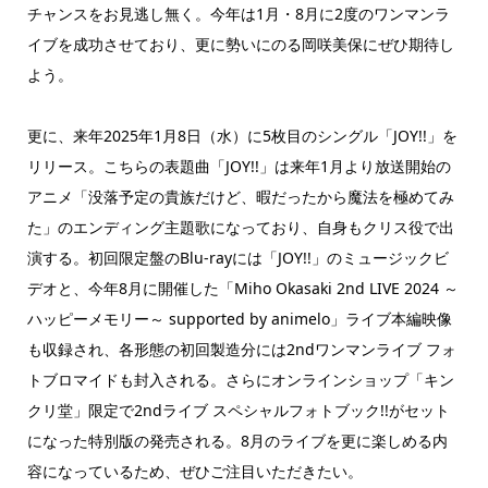
チャンスをお見逃し無く。今年は1月・8月に2度のワンマンラ
イブを成功させており、更に勢いにのる岡咲美保にぜひ期待し
よう。
更に、来年2025年1月8日（水）に5枚目のシングル「JOY!!」を
リリース。こちらの表題曲「JOY!!」は来年1月より放送開始の
アニメ「没落予定の貴族だけど、暇だったから魔法を極めてみ
た」のエンディング主題歌になっており、自身もクリス役で出
演する。初回限定盤のBlu-rayには「JOY!!」のミュージックビ
デオと、今年8月に開催した「Miho Okasaki 2nd LIVE 2024 ～
ハッピーメモリー～ supported by animelo」ライブ本編映像
も収録され、各形態の初回製造分には2ndワンマンライブ フォ
トブロマイドも封入される。さらにオンラインショップ「キン
クリ堂」限定で2ndライブ スペシャルフォトブック!!がセット
になった特別版の発売される。8月のライブを更に楽しめる内
容になっているため、ぜひご注目いただきたい。