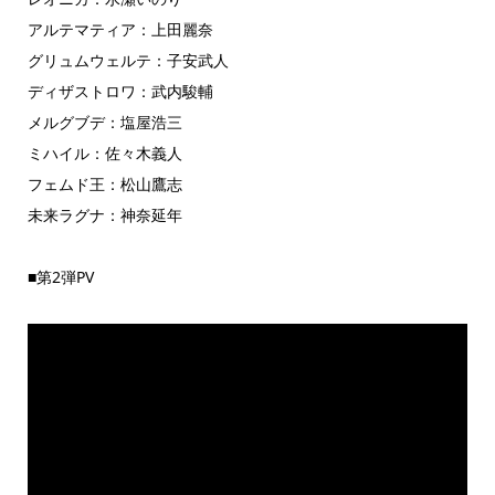
アルテマティア：上田麗奈
グリュムウェルテ：子安武人
ディザストロワ：武内駿輔
メルグブデ：塩屋浩三
ミハイル：佐々木義人
フェムド王：松山鷹志
未来ラグナ：神奈延年
■第2弾PV