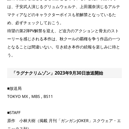
は、子安武人演じるグリュムウェルテ、上田麗奈演じるアルテ
マティアなどのキャラクターボイスも初解禁となっているた
め、必ずチェックしておこう。
待望の第2弾PV解禁を迎え、ど迫力のアクションと骨太のスト
ーリーを感じされる本作は、秋クールの覇権を争う作品の一つ
となることは間違いない。引き続き本作の続報を楽しみに待と
う。
「ラグナクリムゾン」2023年9月30日放送開始
■放送局
TOKYO MX , MBS , BS11
■STAFF
原作 小林大樹（掲載 月刊「ガンガンJOKER」スクウェア・エ
ニックス刊）