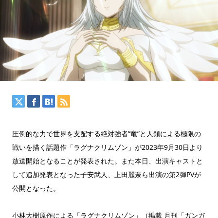
圧倒的な力で世界を支配する絶対強者”竜”と人類による極限の
戦いを描く話題作「ラグナクリムゾン」が2023年9月30日より
放送開始となることが発表された。また本日、出演キャストと
して追加発表となった子安武人、上田麗奈ら出演の第2弾PVが
公開となった。
小林大樹原作による「ラグナクリムゾン」（掲載 月刊「ガンガ