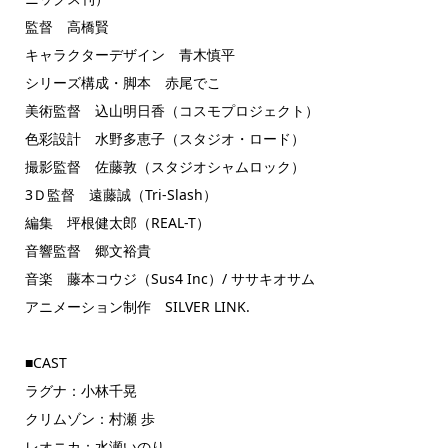
監督 高橋賢
キャラクターデザイン 青木慎平
シリーズ構成・脚本 赤尾でこ
美術監督 込山明日香（コスモプロジェクト）
色彩設計 水野多恵子（スタジオ・ロード）
撮影監督 佐藤敦（スタジオシャムロック）
3Ｄ監督 遠藤誠（Tri-Slash）
編集 坪根健太郎（REAL-T）
音響監督 郷文裕貴
音楽 藤本コウジ（Sus4 Inc）/ ササキオサム
アニメーション制作 SILVER LINK.
■CAST
ラグナ：小林千晃
クリムゾン：村瀬 歩
レオニカ：水瀬いのり