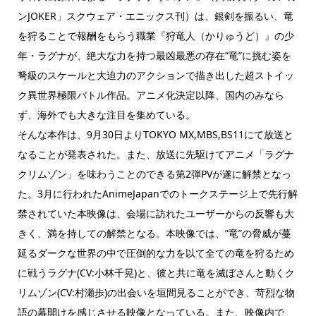
ンJOKER」スクウェア・エニックス刊）は、銀剣を振るい、竜
を狩ることで報酬をもらう職業『狩竜人（かりゅうど）』の少
年・ラグナが、絶大な力を持つ最凶最悪の存在”竜”に挑む姿を
弩級のスケールと大迫力のアクションで描き出した超ストイッ
ク異世界極限バトル作品。アニメ化決定以降、国内のみなら
ず、海外でも大きな注目を集めている。
そんな本作は、9月30日よりTOKYO MX,MBS,BS11にて放送と
なることが発表された。また、放送に先駆けてアニメ「ラグナ
クリムゾン」を味わうことのできる第2弾PVが遂に解禁となっ
た。3月に行われたAnimeJapanでのトークステージ上で先行解
禁されていた本映像は、会場に訪れたユーザーからの反響も大
きく、満を持しての解禁となる。本映像では、”竜”の脅威が蔓
延るダークな世界の中で圧倒的な力を以て全ての竜を狩るため
に戦うラグナ(CV:小林千晃)と、彼と共に竜を滅ぼさんと動くク
リムゾン(CV:村瀬歩)の出会いを垣間見ることができ、苛烈な物
語の幕開けを感じさせる映像となっている。また、映像内で