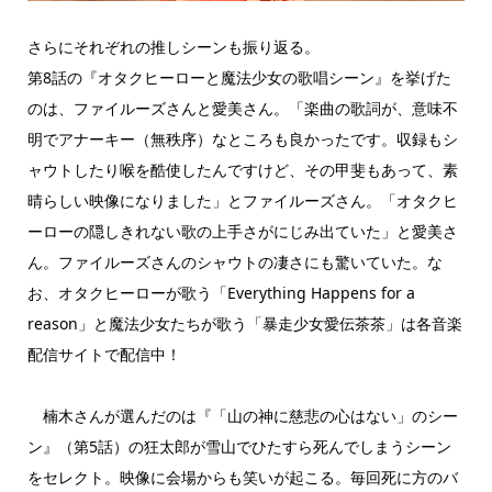
さらにそれぞれの推しシーンも振り返る。
第8話の『オタクヒーローと魔法少女の歌唱シーン』を挙げた
のは、ファイルーズさんと愛美さん。「楽曲の歌詞が、意味不
明でアナーキー（無秩序）なところも良かったです。収録もシ
ャウトしたり喉を酷使したんですけど、その甲斐もあって、素
晴らしい映像になりました」とファイルーズさん。「オタクヒ
ーローの隠しきれない歌の上手さがにじみ出ていた」と愛美さ
ん。ファイルーズさんのシャウトの凄さにも驚いていた。な
お、オタクヒーローが歌う「Everything Happens for a
reason」と魔法少女たちが歌う「暴走少女愛伝茶茶」は各音楽
配信サイトで配信中！
楠木さんが選んだのは『「山の神に慈悲の心はない」のシー
ン』（第5話）の狂太郎が雪山でひたすら死んでしまうシーン
をセレクト。映像に会場からも笑いが起こる。毎回死に方のバ