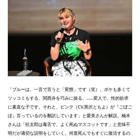
「ブルーは、一言で言うと「変態」です（笑）。ボケも多くて
ツッコミもする、関西弁を巧みに操る、……変人で、性的欲求
に素直な子です。それと、ピンク（CV.黒沢ともよ）が『ごぼご
ぼ』言っているのを翻訳しています」と愛美さんが解説。楠木
さんは「狂太郎は毒舌で、よく死ぬマスコットです」と意味不
明だが適切な説明をしていく。何度死んでもすぐに復活するの