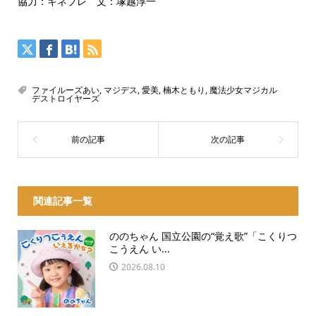
協力：キネプレ 文：塚越淳一
ファイルーズあい
,
マジデス
,
愛美
,
楠木ともり
,
魔法少女マジカル
デストロイヤーズ
関連記事一覧
ののちゃん 国立公園の“覚え歌”「こくりつ
こうえん い...
2026.08.10