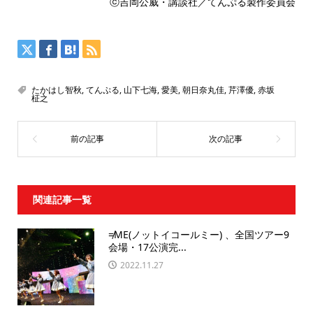
ⓒ吉岡公威・講談社／てんぷる製作委員会
たかはし智秋
,
てんぷる
,
山下七海
,
愛美
,
朝日奈丸佳
,
芹澤優
,
赤坂
柾之
関連記事一覧
≠ME(ノットイコールミー) 、全国ツアー9
会場・17公演完...
2022.11.27