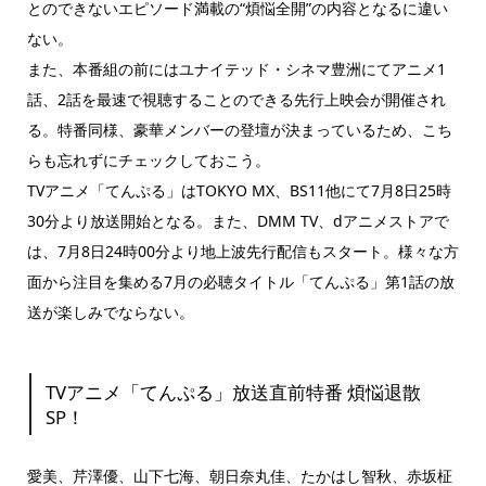
とのできないエピソード満載の“煩悩全開”の内容となるに違い
ない。
また、本番組の前にはユナイテッド・シネマ豊洲にてアニメ1
話、2話を最速で視聴することのできる先行上映会が開催され
る。特番同様、豪華メンバーの登壇が決まっているため、こち
らも忘れずにチェックしておこう。
TVアニメ「てんぷる」はTOKYO MX、BS11他にて7月8日25時
30分より放送開始となる。また、DMM TV、dアニメストアで
は、7月8日24時00分より地上波先行配信もスタート。様々な方
面から注目を集める7月の必聴タイトル「てんぷる」第1話の放
送が楽しみでならない。
TVアニメ「てんぷる」放送直前特番 煩悩退散
SP！
愛美、芹澤優、山下七海、朝日奈丸佳、たかはし智秋、赤坂柾