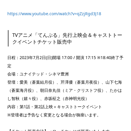
https://www.youtube.com/watch?v=qZzjRgd3J18
TVアニメ「てんぷる」先行上映会＆キャストトー
クイベントチケット販売中
日程：2023年7月2日(日)開場 17:00 / 開演 17:15 ※18:40終了予
定
会場：ユナイテッド・シネマ豊洲
登壇：愛美（蒼葉結月役）、芹澤優（蒼葉月夜役）、山下七海
（蒼葉海月役）、朝日奈丸佳（ミア・クリストフ役）、たかは
し智秋（嬉々役）、赤坂柾之（赤神明光役）
内容：第1話・第2話上映＋キャストトークイベント
※登壇者は予告なく変更となる場合が御座います。