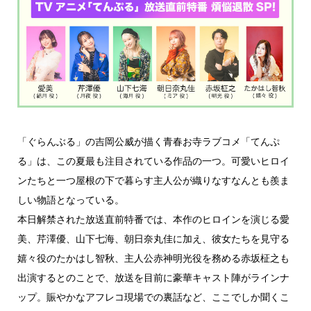
「ぐらんぶる」の吉岡公威が描く青春お寺ラブコメ「てんぷ
る」は、この夏最も注目されている作品の一つ。可愛いヒロイ
ンたちと一つ屋根の下で暮らす主人公が織りなすなんとも羨ま
しい物語となっている。
本日解禁された放送直前特番では、本作のヒロインを演じる愛
美、芹澤優、山下七海、朝日奈丸佳に加え、彼女たちを見守る
嬉々役のたかはし智秋、主人公赤神明光役を務める赤坂柾之も
出演するとのことで、放送を目前に豪華キャスト陣がラインナ
ップ。賑やかなアフレコ現場での裏話など、ここでしか聞くこ