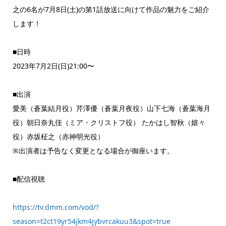
之の6名が7月8日(土)の第1話放送に向けて作品の魅力をご紹介
します！
■日時
2023年7月2日(日)21:00〜
■出演
愛美（蒼葉結月役）芹澤優（蒼葉月夜役）山下七海（蒼葉海月
役）朝日奈丸佳（ミア・クリストフ役） たかはし智秋（嬉々
役）赤坂柾之（赤神明光役）
※出演者は予告なく変更となる場合が御座います。
■配信視聴
https://tv.dmm.com/vod/?
season=t2ct19yr54jkm4jybvrcakuu3&spot=true