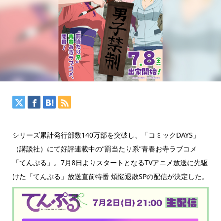
シリーズ累計発行部数140万部を突破し、「コミックDAYS」
（講談社）にて好評連載中の”罰当たり系”青春お寺ラブコメ
「てんぷる」。7月8日よりスタートとなるTVアニメ放送に先駆
けた「てんぷる」放送直前特番 煩悩退散SPの配信が決定した。