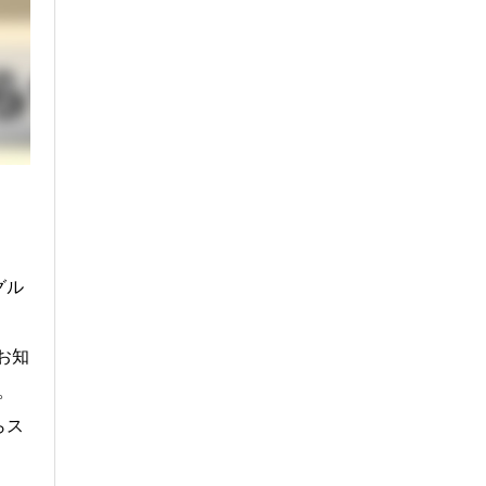
グル
お知
。
らス