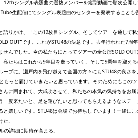
NSで、12thシングル表題曲の選抜メンバーを縦型動画で順次公開し
uTube生配信にてシングル表題曲のセンターを発表することも
と語りかけ、「この12枚目シングル、そしてツアーを通して私
LD OUT”です。これがSTU48の決意です。去年行われた7周
きませんでした。今の私たちにとってツアーの全公演SOLD OUT
、私たちはこれから9年目を走っていく、そして9周年を迎える
ープに。瀬戸内を飛び越えて全国の方々にもSTU48の良さを
っともっと届けていきたいと思っています。そのためにもこのツ
みなさんに囲まれて、大成功させて、私たちの本気の気持ちをお届
う一度来たいと、足を運びたいと思ってもらえるようなステー
と嬉しいです。STU48は会場でお待ちしています！一緒にこ
けた。
ングルの詳細に期待が高まる。