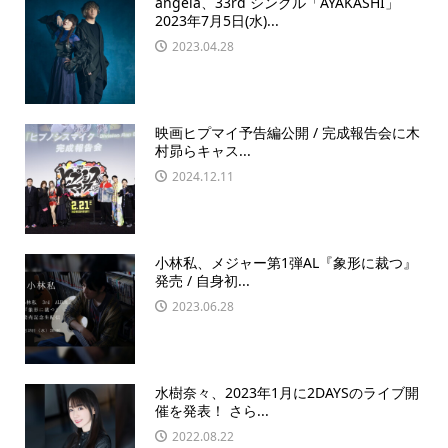
angela、33rd シングル「AYAKASHI」
2023年7月5日(水)...
2023.04.28
映画ヒプマイ予告編公開 / 完成報告会に木
村昴らキャス...
2024.12.11
小林私、メジャー第1弾AL『象形に裁つ』
発売 / 自身初...
2023.06.28
水樹奈々、2023年1月に2DAYSのライブ開
催を発表！ さら...
2022.08.22