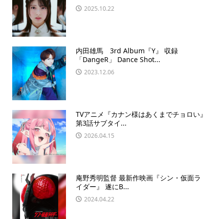
2025.10.22
内田雄馬 3rd Album『Y』 収録
「DangeR」 Dance Shot...
2023.12.06
TVアニメ『カナン様はあくまでチョロい』
第3話サブタイ...
2026.04.15
庵野秀明監督 最新作映画『シン・仮面ラ
イダー』 遂にB...
2024.04.22