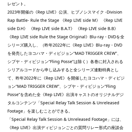
レゼント。
2023年開催の《Rep LIVE》公演、ヒプノシスマイク -Division
Rap Battle- Rule the Stage 《Rep LIVE side M》 《Rep LIVE
side D.H》 《Rep LIVE side B.A.T》 《Rep LIVE side B.B》
《Rep LIVE side Rule the Stage Original》Blu-ray・DVDを全
シリーズ購入し、（昨年2022年に《Rep LIVE》Blu-ray・DVD
を発売したヨコハマ・ディビジョン“MAD TRIGGER CREW”、
シブヤ・ディビジョン“Fling Posse”は除く）各巻に封入される
シリアルコードから申し込みすると全シリーズ連動特典とし
て、昨年2022年に《Rep LIVE》を開催したヨコハマ・ディビジ
ョン“MAD TRIGGER CREW”、シブヤ・ディビジョン“Fling
Posse”を含めた全《Rep LIVE》出演キャストのオリジナルデジ
タルコンテンツ「Special Relay Talk Session & Unreleased
Footage」を楽しむことができる。
「Special Relay Talk Session & Unreleased Footage」には、
《Rep LIVE》出演ディビジョンごとの質問リレー形式の座談会