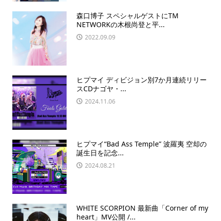
森口博子 スペシャルゲストにTM
NETWORKの木根尚登と平...
2022.09.09
ヒプマイ ディビジョン別7か月連続リリー
スCDナゴヤ・...
2024.11.06
ヒプマイ“Bad Ass Temple” 波羅夷 空却の
誕生日を記念...
2024.08.21
WHITE SCORPION 最新曲「Corner of my
heart」MV公開 /...