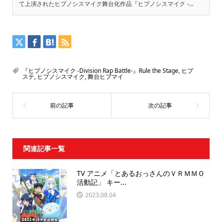
て上演されたヒプノシスマイク舞台化作品『ヒプノシスマイク -...
『ヒプノシスマイク -Division Rap Battle-』Rule the Stage
,
ヒプ
ステ
,
ヒプノシスマイク
,
舞台ヒプマイ
関連記事一覧
TV アニメ「とあるおっさんのＶＲＭＭＯ
活動記」 キー...
2023.08.04