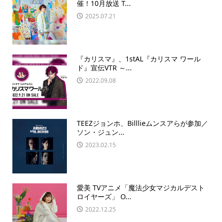
催！10月放送 T...
2025.07.21
『カリスマ』、1stAL『カリスマ ワール
ド』宣伝VTR ～...
2022.09.08
TEEZジョンホ、Billlieムンスアらが参加／
ソン・ジュン...
2023.02.15
愛美 TVアニメ「魔法少女マジカルデスト
ロイヤーズ」 O...
2022.12.25