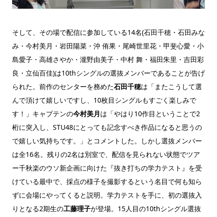
そして、その場で配信に参加している14名(石田千穂・石田みな
み・今村美月・岩田陽菜・沖 侑果・尾崎世里花・甲斐心愛・小
島愛子・高雄さやか・瀧野由美子・中村 舞・福田朱里・吉田彩
良・立仙百佳)は10thシングルの選抜メンバーであることが告げ
られた。前作のセンターを務めた
石田千穂
は「またこうして選
んで頂けて嬉しいですし、10枚目シングルもすごく楽しみで
す！」キャプテンの
今村美月
は「やはり10作目ということで2
桁に突入し、STU48にとっても記念すべき作品になると思うの
で嬉しい気持ちです。」とコメントした。しかし選抜メンバー
は全16名。残りの2名は別室で、配信を見られない状態でツア
ー千秋楽のウソ新企画に向けた『抜き打ちの学力テスト』を受
けている最中で、採点の様子を撮影するという名目で何も知ら
ずに会場にやってくると説明。学力テストを手に、初の選抜入
りとなる2期生の
工藤理子
が登場。15人目の10thシングル選抜