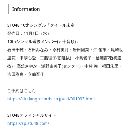
Information
STU48 10thシングル「タイトル未定」
発売日：11月1日（水）
10thシングル選抜メンバー(五十音順)：
石田千穂・石田みなみ・今村美月・岩田陽菜・沖 侑果・尾崎世
里花・甲斐心愛・工藤理子(初選抜)・小島愛子・信濃宙花(初選
抜)・高雄さやか・瀧野由美子(センター)・中村 舞・福田朱里・
吉田彩良・立仙百佳
ご予約はこちら
https://stu.kingrecords.co.jp/cd/001093.html
STU48オフィシャルサイト
https://sp.stu48.com/