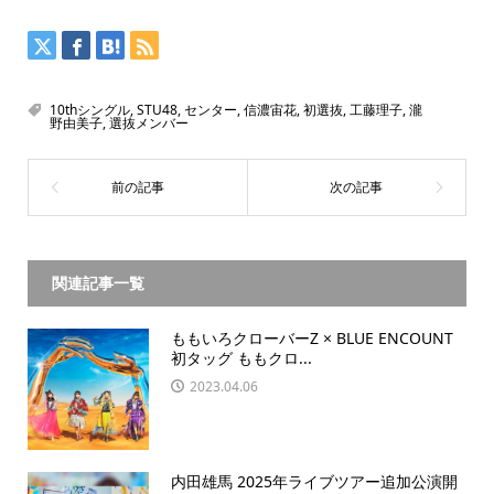
10thシングル
,
STU48
,
センター
,
信濃宙花
,
初選抜
,
工藤理子
,
瀧
野由美子
,
選抜メンバー
関連記事一覧
ももいろクローバーZ × BLUE ENCOUNT
初タッグ ももクロ...
2023.04.06
内田雄馬 2025年ライブツアー追加公演開