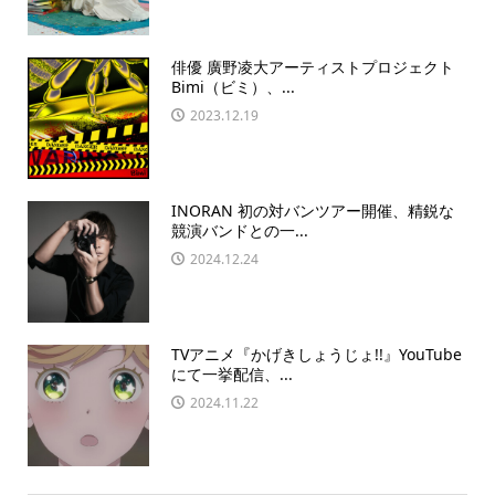
俳優 廣野凌大アーティストプロジェクト
Bimi（ビミ）、...
2023.12.19
INORAN 初の対バンツアー開催、精鋭な
競演バンドとの一...
2024.12.24
TVアニメ『かげきしょうじょ!!』YouTube
にて一挙配信、...
2024.11.22